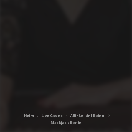
Heim
Live Casino
Allir Leikir I Beinni
Blackjack Berlin