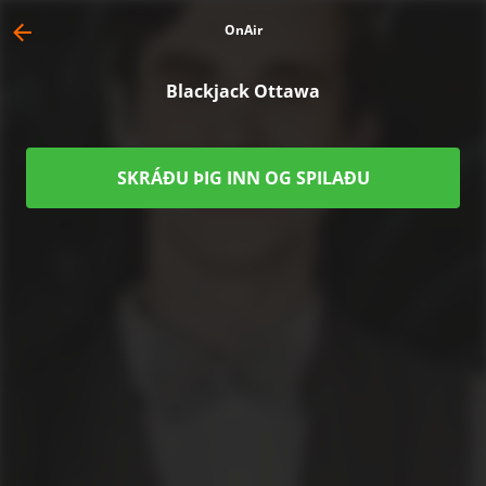
OnAir
Blackjack Ottawa
CASINO
GULLPOTTAR
PÓKER
TILBOÐ
VIRTUAL
STREY
SKRÁÐU ÞIG INN OG SPILAÐU