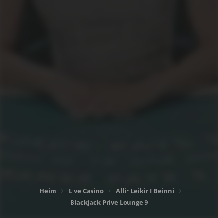
Heim
Live Casino
Allir Leikir I Beinni
Blackjack Prive Lounge 9