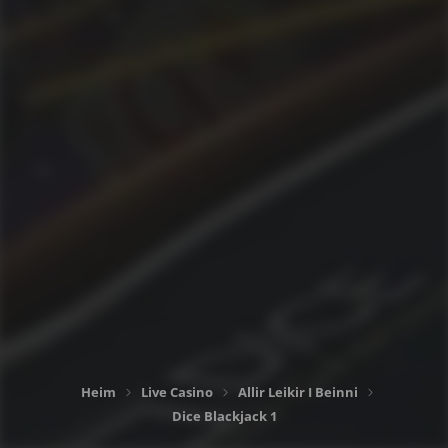
Heim
Live Casino
Allir Leikir I Beinni
Dice Blackjack 1