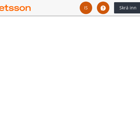
IS
Skrá inn
English
Svenska
Dansk
Íslenska
Español
Español - Chile
Español - México
Español - Colombia
Español - Perú