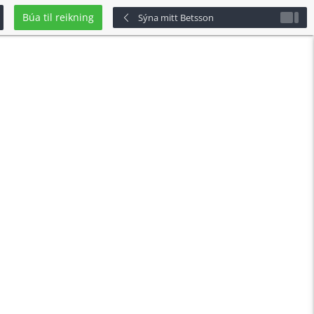
Búa til reikning
Sýna mitt Betsson