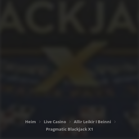
Heim
Live Casino
Allir Leikir I Beinni
Pragmatic Blackjack X1