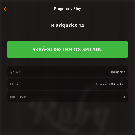
Pragmatic Play
BlackjackX 14
CASINO
GULLPOTTAR
PÓKER
TILBOÐ
VIRTUAL
STREY
SKRÁÐU ÞIG INN OG SPILAÐU
GJAFARI
Blackjack X
TAFLA
10 € - 2.500 € -
Opið
SÆTI Í BOÐI
6