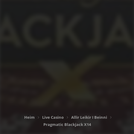
Heim
Live Casino
Allir Leikir I Beinni
Pragmatic Blackjack X14