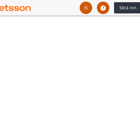
IS
Skrá inn
English
Svenska
Dansk
Íslenska
Español
Español - Chile
Español - México
Español - Colombia
Español - Perú