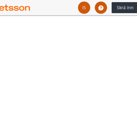
IS
Skrá inn
English
Svenska
Dansk
Íslenska
Español
Español - Chile
Español - México
Español - Colombia
Español - Perú