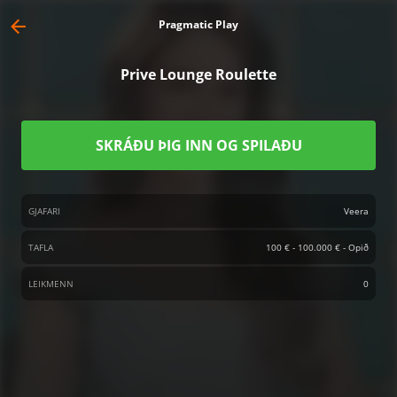
Pragmatic Play
Prive Lounge Roulette
CASINO
GULLPOTTAR
PÓKER
TILBOÐ
VIRTUAL
STREY
SKRÁÐU ÞIG INN OG SPILAÐU
GJAFARI
Veera
TAFLA
100 € - 100.000 € -
Opið
LEIKMENN
0