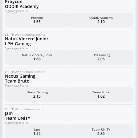
Proycon
ODDIK Academy
Sigurvegari leiks
Proycon
ODDIK Academy
1.65
2.10
CS: TP World Championship
Natus Vincere Junior
LPH Gaming
Sigurvegari leiks
Natus Vincere Junior
LPH Gaming
1.68
2.05
CS: TP World Championship
Nexus Gaming
Team Brute
Sigurvegari leiks
Nexus Gaming
Team Brute
2.15
1.62
CS: TP World Championship
Jam
Team UNiTY
Sigurvegari leiks
Jam
Team UNiTY
1.52
2.35