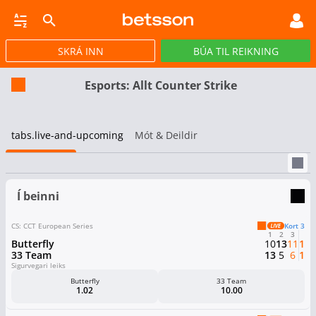
SKRÁ INN
BÚA TIL REIKNING
CASINO
GULLPOTTAR
PÓKER
TILBOÐ
VIRTUAL
STREY
Esports: Allt Counter Strike
tabs.live-and-upcoming
Mót & Deildir
Í beinni
CS: CCT European Series
Kort 3
1
2
3
Butterfly
10
13
11
1
33 Team
13
5
6
1
Sigurvegari leiks
Butterfly
33 Team
1.02
10.00