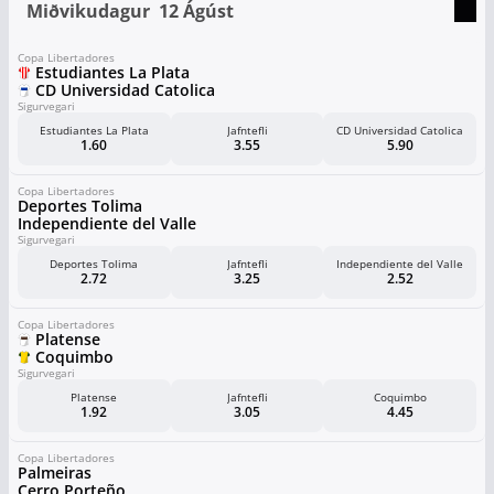
Miðvikudagur
12 Ágúst
Copa Libertadores
Estudiantes La Plata
CD Universidad Catolica
Sigurvegari
Estudiantes La Plata
Jafntefli
CD Universidad Catolica
1.60
3.55
5.90
Copa Libertadores
Deportes Tolima
Independiente del Valle
Sigurvegari
Deportes Tolima
Jafntefli
Independiente del Valle
2.72
3.25
2.52
Copa Libertadores
Platense
Coquimbo
Sigurvegari
Platense
Jafntefli
Coquimbo
1.92
3.05
4.45
Copa Libertadores
Palmeiras
Cerro Porteño