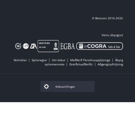
© Betsson 2016-2026
Vertu ábyrg(ur)
Skilmálar
Spilareglur
Um kökur
Meðferð Persónuupplýsinga
Ábyrg
spilamennska
Greiðsluaðferðir
Aðgengisyfirlýsing
Kökustillingar