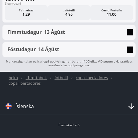
Sigurvegari
Palmeiras
Jafntefli
Cerro Porteño
1.29
4.95
11.00
Fimmtudagur
13 Ágúst
Föstudagur
14 Ágúst
Marka/stiga-talan og ítarlegri upplýsingar er bara til fróðleiks. Við getum ekki staðfest
áreiðanleika upplýsinganna.
heim
ithrottabok
fotbolti
copa libertadores
copa libertadores
Íslenska
Í samstarfi við