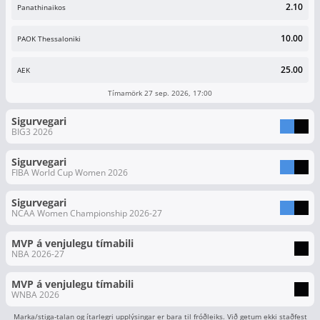
2.10
Panathinaikos
10.00
PAOK Thessaloniki
25.00
AEK
Tímamörk 27 sep. 2026, 17:00
Sigurvegari
BIG3 2026
Sigurvegari
FIBA World Cup Women 2026
Sigurvegari
NCAA Women Championship 2026-27
MVP á venjulegu tímabili
NBA 2026-27
MVP á venjulegu tímabili
WNBA 2026
Marka/stiga-talan og ítarlegri upplýsingar er bara til fróðleiks. Við getum ekki staðfest