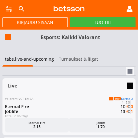
KIRJAUDU SISÄÄN
LUO TILI
LYÖNTI
LIVEVETO
HEVOSURHEILU
POKERI
VIRTUAALIURHEILU
KAMPAN
Esports: Kaikki Valorant
tabs.live-and-upcoming
Turnaukset & liigat
Live
Valorant VCT EMEA
Kartta 2
1
2
3
Eternal Fire
10
9
0
0
Joblife
13
9
0
1
Ottelun voittaja
Eternal Fire
Joblife
2.15
1.70