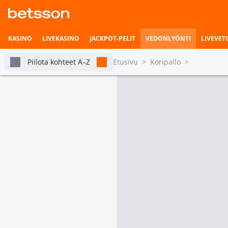
KASINO
LIVEKASINO
JACKPOT-PELIT
VEDONLYÖNTI
LIVEVET
Piilota kohteet A–Z
Etusivu
>
Koripallo
>
Kaikki Ebasketball
Vedonlyönnin etusivu
Livevedonlyönti
tabs.live-and-upcoming
Turn
Pian alkavat ottelut
Vetohistoria
Asetukset
Tilastot & livetilanne
Tällä hetkellä ei ole kohte