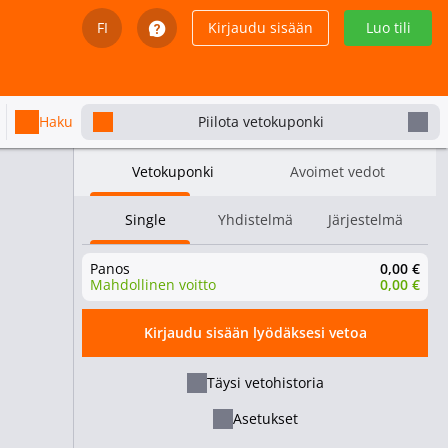
FI
Kirjaudu sisään
Luo tili
English
Svenska
Haku
Piilota vetokuponki
Dansk
Vetokuponki
Avoimet vedot
Íslenska
Single
Yhdistelmä
Järjestelmä
Español
Panos
0,00 €
Español - Chile
Mahdollinen voitto
0,00 €
Español - México
Kirjaudu sisään lyödäksesi vetoa
Español - Colombia
Täysi vetohistoria
Asetukset
Español - Perú