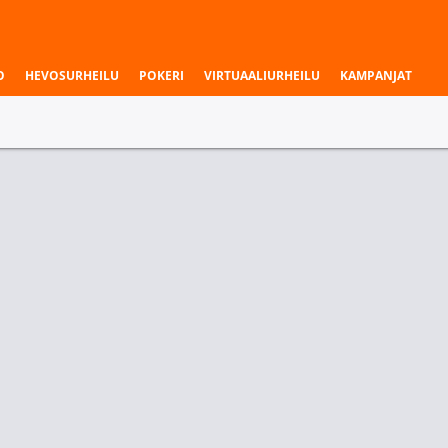
O
HEVOSURHEILU
POKERI
VIRTUAALIURHEILU
KAMPANJAT
aukset & liigat
ita näytettävänä.