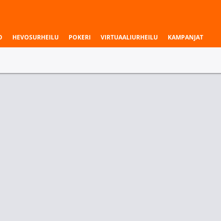
O
HEVOSURHEILU
POKERI
VIRTUAALIURHEILU
KAMPANJAT
KIINA NBL U19
Jiangxi Ganchi U19
52
Nanjing Tongxi U19
46
3.neljännes
Ottelun voittaja
Las Vegas Aces
Jiangxi Ganchi U19
Nanjing Tongxi U19
1.80
1.34
2.65
ki Liigat
Voittajavedot