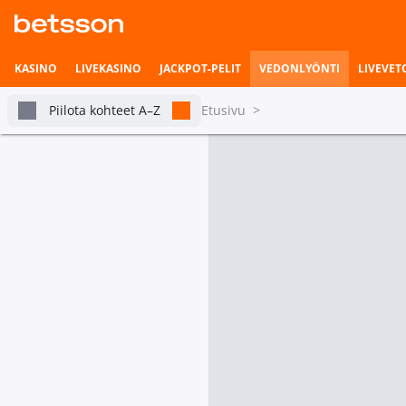
KASINO
LIVEKASINO
JACKPOT-PELIT
VEDONLYÖNTI
LIVEVET
Piilota kohteet A–Z
Etusivu
>
Koripallo
Vedonlyönnin etusivu
Livevedonlyönti
WNBA
Indiana Fever
Las Vegas Aces
Pian alkavat ottelut
Vetohistoria
Ottelun voittaja
Indiana Fever
Asetukset
1.98
Tilastot & livetilanne
tabs.live-and-upcoming
Kaik