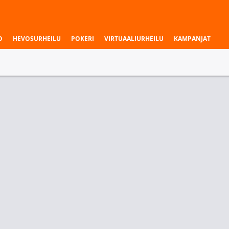
O
HEVOSURHEILU
POKERI
VIRTUAALIURHEILU
KAMPANJAT
to
Maastohiihto
Mäkihyppy
Voittaja
Cross
Country -
World Cup
2026|27
3.65
1.23
Klaebo, Johannes Hoesflot
5.40
4.80
Amundsen, Harald Oestberg