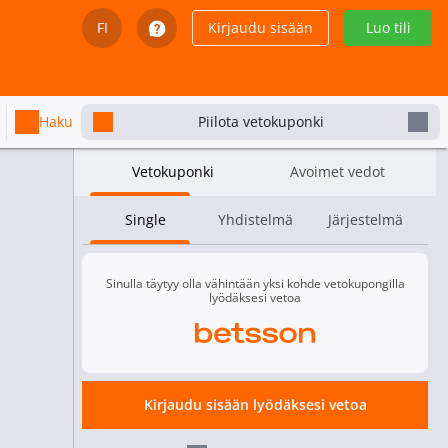
FI
Kirjaudu sisään
Luo tili
English
Svenska
Haku
Piilota vetokuponki
Dansk
Vetokuponki
Avoimet vedot
Íslenska
Single
Yhdistelmä
Järjestelmä
Español
Español - Chile
Sinulla täytyy olla vähintään yksi kohde vetokupongilla
lyödäksesi vetoa
Español - México
Español - Colombia
Kirjaudu sisään lyödäksesi vetoa
Español - Perú