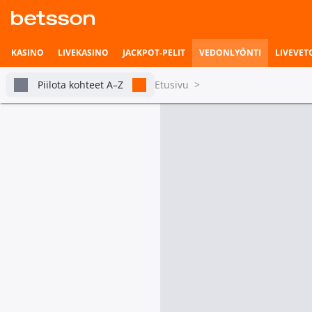
KASINO
LIVEKASINO
JACKPOT-PELIT
VEDONLYÖNTI
LIVEVET
Piilota kohteet A–Z
Etusivu
>
Talviurheilu
Vedonlyönnin etusivu
Livevedonlyönti
Voittajavedot
Pian alkavat ottelut
Kaikki
Alppihiihto
Ampumahiih
Vetohistoria
Voittaja
Voittaja
Cross
Biathlon -
Asetukset
Country -
World Cup
Tour De Ski
2026|27 -
26│27
Sprint
1.44
Klaebo, Johannes Hoesflot
Laegreid, Sturla Holm
Tilastot & livetilanne
4.00
Amundsen, Harald Oestberg
Giacomel, Tommaso