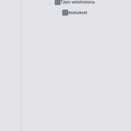
Täysi vetohistoria
Ελληνικά
Asetukset
Русский - Казахстан
Lietuvių
Italiano
Français
Suomi
Cameroon