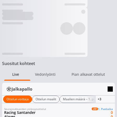
Suositut kohteet
Live
Vedonlyönti
Pian alkavat ottelut
Jalkapallo
Ottelun voittaja
Ottelun maalit
Maalien määrä – 1. puoliaika
+3
Tul
Seurajoukkueiden ystävyysottelut
1. Puoliaika
Racing Santander
0
Alaves
0