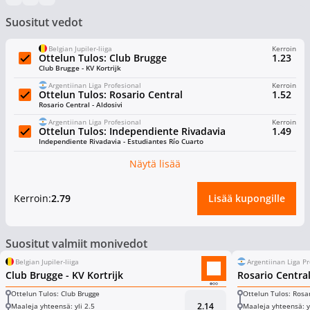
Suositut vedot
Belgian Jupiler-liiga
Kerroin
Ottelun Tulos: Club Brugge
1.23
Club Brugge - KV Kortrijk
Argentiinan Liga Profesional
Kerroin
Ottelun Tulos: Rosario Central
1.52
Rosario Central - Aldosivi
Argentiinan Liga Profesional
Kerroin
Ottelun Tulos: Independiente Rivadavia
1.49
Independiente Rivadavia - Estudiantes Río Cuarto
Näytä lisää
Kerroin:
2.79
Lisää kupongille
Suositut valmiit monivedot
Belgian Jupiler-liiga
Argentiinan Liga Pr
Club Brugge - KV Kortrijk
Rosario Central
Ottelun Tulos: Club Brugge
Ottelun Tulos: Rosa
2.14
Maaleja yhteensä: yli 2.5
Maaleja yhteensä: yl