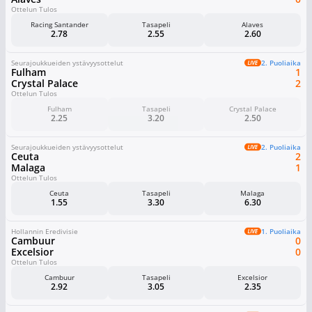
Ottelun Tulos
Racing Santander
Tasapeli
Alaves
2.78
2.55
2.60
Seurajoukkueiden ystävyysottelut
2. Puoliaika
Fulham
1
Crystal Palace
2
Ottelun Tulos
Fulham
Tasapeli
Crystal Palace
2.25
3.20
2.50
Seurajoukkueiden ystävyysottelut
2. Puoliaika
Ceuta
2
Malaga
1
Ottelun Tulos
Ceuta
Tasapeli
Malaga
1.55
3.30
6.30
Hollannin Eredivisie
1. Puoliaika
Cambuur
0
Excelsior
0
Ottelun Tulos
Cambuur
Tasapeli
Excelsior
2.92
3.05
2.35