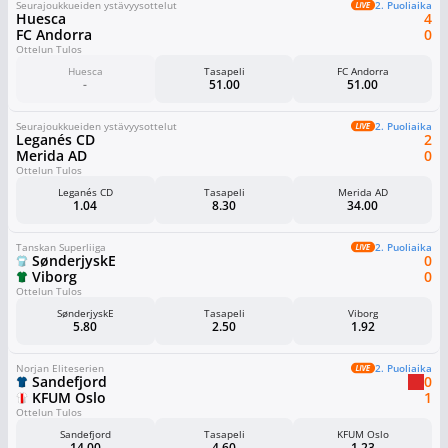
Seurajoukkueiden ystävyysottelut
2. Puoliaika
Huesca
4
FC Andorra
0
Ottelun Tulos
Huesca
Tasapeli
FC Andorra
-
51.00
51.00
Seurajoukkueiden ystävyysottelut
2. Puoliaika
Leganés CD
2
Merida AD
0
Ottelun Tulos
Leganés CD
Tasapeli
Merida AD
1.04
8.30
34.00
Tanskan Superliiga
2. Puoliaika
SønderjyskE
0
Viborg
0
Ottelun Tulos
SønderjyskE
Tasapeli
Viborg
5.80
2.50
1.92
Norjan Eliteserien
2. Puoliaika
Sandefjord
0
KFUM Oslo
1
Ottelun Tulos
Sandefjord
Tasapeli
KFUM Oslo
14.00
4.60
1.23