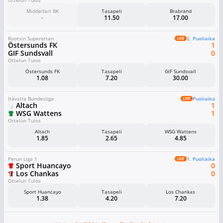
Ottelun Tulos
Middelfart BK
Tasapeli
Brabrand
-
11.50
17.00
Ruotsin Superettan
2. Puoliaika
Östersunds FK
1
GIF Sundsvall
0
Ottelun Tulos
Östersunds FK
Tasapeli
GIF Sundsvall
1.08
7.20
30.00
Itävalta Bundesliga
Puoliaika
Altach
1
WSG Wattens
1
Ottelun Tulos
Altach
Tasapeli
WSG Wattens
1.85
2.65
4.85
Perun Liga 1
1. Puoliaika
Sport Huancayo
0
Los Chankas
0
Ottelun Tulos
Sport Huancayo
Tasapeli
Los Chankas
1.38
4.20
7.20