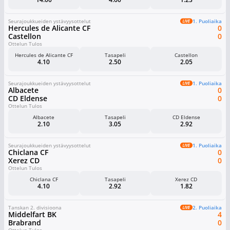
Seurajoukkueiden ystävyysottelut
1. Puoliaika
Hercules de Alicante CF
0
Castellon
0
Ottelun Tulos
Hercules de Alicante CF
Tasapeli
Castellon
4.10
2.50
2.05
Seurajoukkueiden ystävyysottelut
1. Puoliaika
Albacete
0
CD Eldense
0
Ottelun Tulos
Albacete
Tasapeli
CD Eldense
2.10
3.05
2.92
Seurajoukkueiden ystävyysottelut
1. Puoliaika
Chiclana CF
0
Xerez CD
0
Ottelun Tulos
Chiclana CF
Tasapeli
Xerez CD
4.10
2.92
1.82
Tanskan 2. divisioona
2. Puoliaika
Middelfart BK
4
Brabrand
0