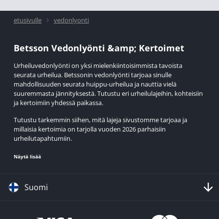
etusivulle
vedonlyonti
Betsson Vedonlyönti &amp; Kertoimet
Urheiluvedonlyönti on yksi mielenkiintoisimmista tavoista
seurata urheilua. Betssonin vedonlyönti tarjoaa sinulle
mahdollisuuden seurata huippu-urheilua ja nauttia vielä
suuremmasta jännityksestä. Tutustu eri urheilulajeihin, kohteisiin
ja kertoimiin yhdessä paikassa.
Tutustu tarkemmin siihen, mitä lajeja sivustomme tarjoaa ja
millaisia kertoimia on tarjolla vuoden 2026 parhaisiin
urheilutapahtumiin.
Näytä lisää
Tärkeimmät urheilutapahtumat vuonna 2026
Betssonilla
Suomi
Kuluvan vuoden aikana urheilumaailmassa on iso vuosi, sillä
useita huipputapahtumia järjestetään tänä vuonna. Milano-
Cortinan talviolympialaiset olivat helmikuussa, mutta myös