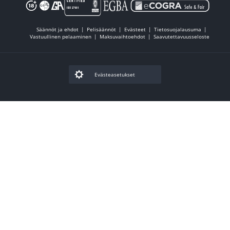
Isommissa otteluissa, kuten Mestarien Liigan otteluissa,
jalkapallo
vedonlyönti
kohteita on tarjolla satoja per ottelu.
Säännöt ja ehdot
Pelisäännöt
Evästeet
Tietosuojalausuma
Pienemmissä lajeissa ja otteluissa eri pelikohteiden määrä on
Vastuullinen pelaaminen
Maksuvaihtoehdot
Saavutettavuusseloste
yleisesti hieman pienempi. Tarjontamme on kuitenkin kattava ja
mahdollistaa vedonlyönnin jokaisen pelaajan omien
mieltymysten mukaisesti.
Evästeasetukset
Alla on muutamia esimerkkejä siitä, millaisia vedonlyöntikohteita
Betssonilla on tarjolla.
Yleisimmät vedonlyöntikohteet Betssonilla
Ottelun voittaja: 1x2 vedonlyönti eli niin kutsuttu pitkäveto
Yli/Alle-kohteet: Veikataan tuleeko ottelussa esimerkiksi yli 2,5 maalia
tai yli 8,5 kulmapotkua
Pisteen- ja maalintekijäkohteet: Tekeekö pelaaja ottelussa maalin tai
syötön? Jääkiekossa kohteena voi olla pelaajan yli 1,5 pistettä tai
hattutemppu
Pitkän aikavälin kohteet: Kohteita, joissa veikataan turnauksen
voittajaa, maalipörssin kärkinimeä tai muuta pidempään kestävää peliä,
esimerkiksi NHL:n Stanley Cupin voittavaa joukkuetta
Me Betssonilla olemme ylpeitä siitä, että kohdevalikoimamme
tunnetaan yhtenä markkinoiden laajimmista.