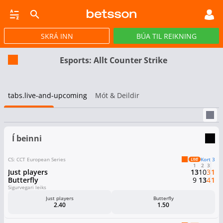
SKRÁ INN
BÚA TIL REIKNING
CASINO
GULLPOTTAR
PÓKER
TILBOÐ
VIRTUAL
STREY
Esports: Allt Counter Strike
tabs.live-and-upcoming
Mót & Deildir
Í beinni
CS: CCT European Series
Kort 3
1
2
3
Just players
13
10
3
1
Butterfly
9
13
4
1
Sigurvegari leiks
Just players
Butterfly
2.40
1.50