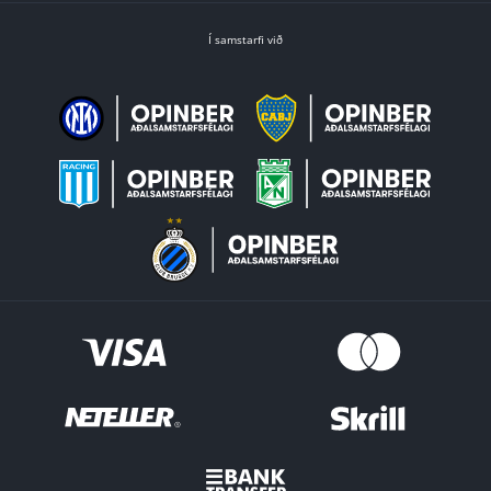
Í samstarfi við