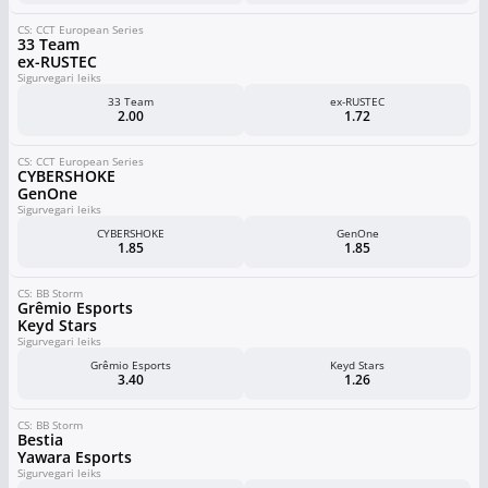
CS: CCT European Series
33 Team
ex-RUSTEC
Sigurvegari leiks
33 Team
ex-RUSTEC
2.00
1.72
CS: CCT European Series
CYBERSHOKE
GenOne
Sigurvegari leiks
CYBERSHOKE
GenOne
1.85
1.85
CS: BB Storm
Grêmio Esports
Keyd Stars
Sigurvegari leiks
Grêmio Esports
Keyd Stars
3.40
1.26
CS: BB Storm
Bestia
Yawara Esports
Sigurvegari leiks