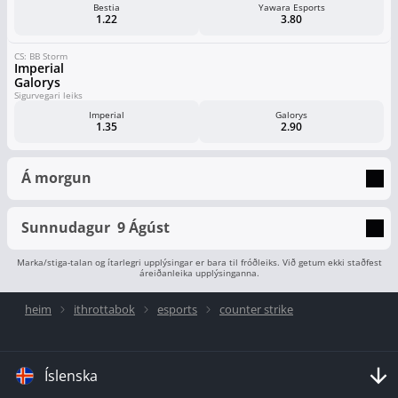
Bestia
Yawara Esports
1.22
3.80
CS: BB Storm
Imperial
Galorys
Sigurvegari leiks
Imperial
Galorys
1.35
2.90
Á morgun
Sunnudagur
9 Ágúst
Marka/stiga-talan og ítarlegri upplýsingar er bara til fróðleiks. Við getum ekki staðfest
áreiðanleika upplýsinganna.
heim
ithrottabok
esports
counter strike
Íslenska