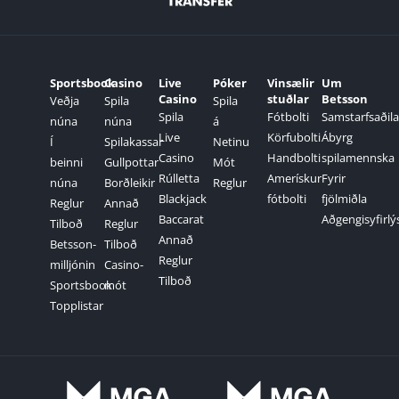
Sportsbook
Casino
Live
Póker
Vinsælir
Um
Casino
stuðlar
Betsson
Veðja
Spila
Spila
Spila
Fótbolti
Samstarfsaðila
núna
núna
á
Live
Körfubolti
Ábyrg
Í
Spilakassar
Netinu
Casino
Handbolti
spilamennska
beinni
Gullpottar
Mót
Rúlletta
Amerískur
Fyrir
núna
Borðleikir
Reglur
Blackjack
fótbolti
fjölmiðla
Reglur
Annað
Baccarat
Aðgengisyfirlý
Tilboð
Reglur
Annað
Betsson-
Tilboð
Reglur
milljónin
Casino-
Tilboð
Sportsbook
mót
Topplistar