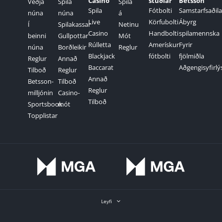
Casino
stuðlar
Betsson
Veðja
Spila
Spila
Spila
Fótbolti
Samstarfsaðila
núna
núna
á
Live
Körfubolti
Ábyrg
Í
Spilakassar
Netinu
Casino
Handbolti
spilamennska
beinni
Gullpottar
Mót
Rúlletta
Amerískur
Fyrir
núna
Borðleikir
Reglur
Blackjack
fótbolti
fjölmiðla
Reglur
Annað
Baccarat
Aðgengisyfirlý
Tilboð
Reglur
Annað
Betsson-
Tilboð
Reglur
milljónin
Casino-
Tilboð
Sportsbook
mót
Topplistar
Leyfi