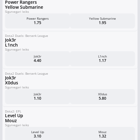
Power Rangers
Yellow Submarine
Sigurvegari leiks
Power Rangers
Yellow Submarine
1.75
1.95
Dota2 Duels: Berserk League
Jok3r
L1nch
Sigurvegari leiks
Jok3r
L1nch
4.40
1.17
Dota2 Duels: Berserk League
Jok3r
X0dus
Sigurvegari leiks
Jok3r
X0dus
1.10
5.80
Dota2: EPL
Level Up
Mouz
Sigurvegari leiks
Level Up
Mouz
3.10
1.32