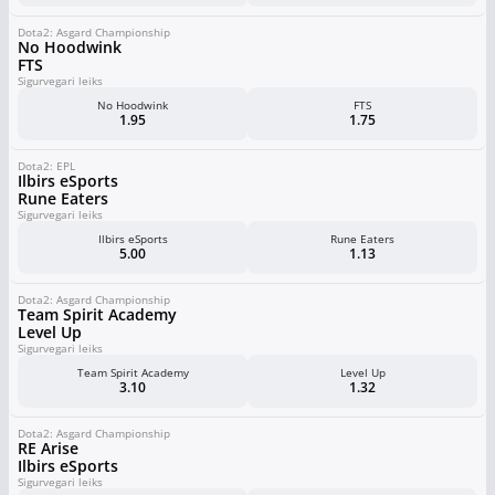
Dota2: Asgard Championship
No Hoodwink
FTS
Sigurvegari leiks
No Hoodwink
FTS
1.95
1.75
Dota2: EPL
Ilbirs eSports
Rune Eaters
Sigurvegari leiks
Ilbirs eSports
Rune Eaters
5.00
1.13
Dota2: Asgard Championship
Team Spirit Academy
Level Up
Sigurvegari leiks
Team Spirit Academy
Level Up
3.10
1.32
Dota2: Asgard Championship
RE Arise
Ilbirs eSports
Sigurvegari leiks