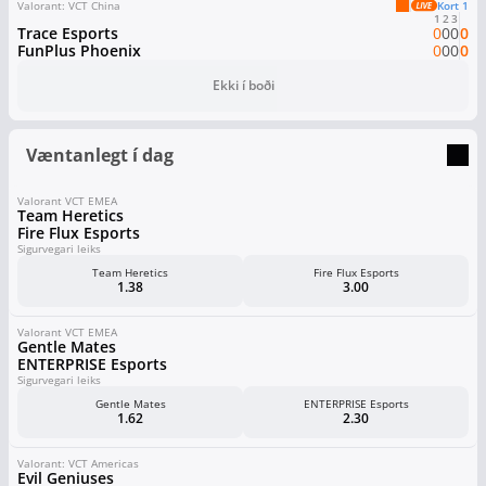
Valorant: VCT China
Kort 1
1
2
3
Trace Esports
0
0
0
0
FunPlus Phoenix
0
0
0
0
Ekki í boði
Væntanlegt í dag
Valorant VCT EMEA
Team Heretics
Fire Flux Esports
Sigurvegari leiks
Team Heretics
Fire Flux Esports
1.38
3.00
Valorant VCT EMEA
Gentle Mates
ENTERPRISE Esports
Sigurvegari leiks
Gentle Mates
ENTERPRISE Esports
1.62
2.30
Valorant: VCT Americas
Evil Geniuses