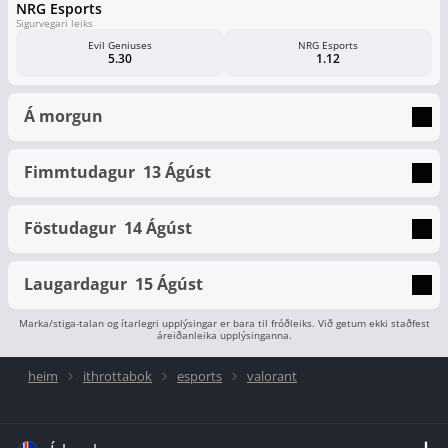
NRG Esports
Sigurvegari leiks
Evil Geniuses
NRG Esports
5.30
1.12
Á morgun
Fimmtudagur
13 Ágúst
Föstudagur
14 Ágúst
Laugardagur
15 Ágúst
Marka/stiga-talan og ítarlegri upplýsingar er bara til fróðleiks. Við getum ekki staðfest
áreiðanleika upplýsinganna.
heim
ithrottabok
esports
valorant