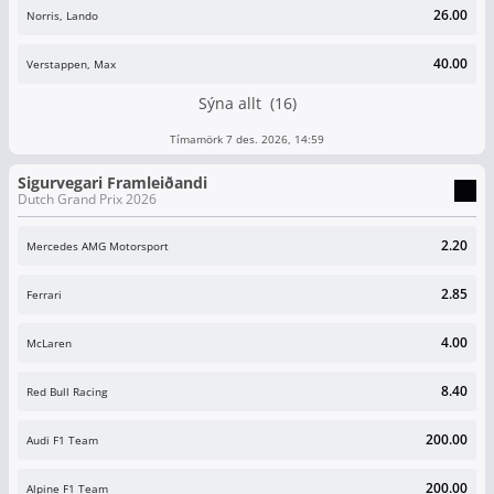
26.00
Norris, Lando
40.00
Verstappen, Max
Sýna allt (16)
Tímamörk 7 des. 2026, 14:59
Sigurvegari Framleiðandi
Dutch Grand Prix 2026
2.20
Mercedes AMG Motorsport
2.85
Ferrari
4.00
McLaren
8.40
Red Bull Racing
200.00
Audi F1 Team
200.00
Alpine F1 Team