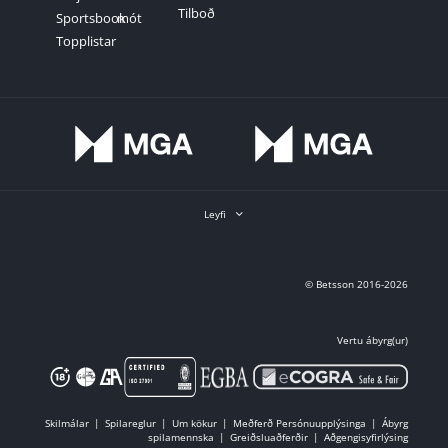
Tilboð
Sportsbook
mót
Topplistar
Leyfi
© Betsson 2016-2026
Vertu ábyrg(ur)
Skilmálar
Spilareglur
Um kökur
Meðferð Persónuupplýsinga
Ábyrg
spilamennska
Greiðsluaðferðir
Aðgengisyfirlýsing