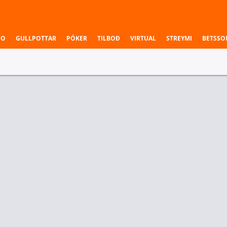
NO
GULLPOTTAR
PÓKER
TILBOÐ
VIRTUAL
STREYMI
BETSSO
við í uppáhald þitt.
ar Keppnir
Danmörk