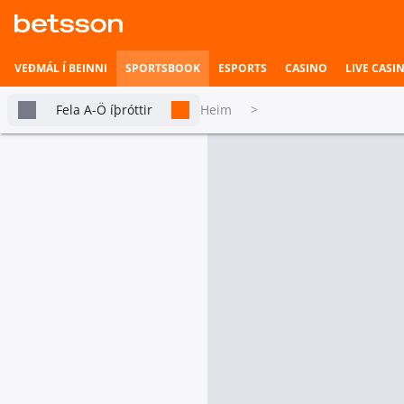
VEÐMÁL Í BEINNI
SPORTSBOOK
ESPORTS
CASINO
LIVE CASI
Fela A-Ö íþróttir
Heim
>
Handbolti
Betsson Milljónin
Topplistar
Allar Deildir
Einstök veðmál
Heimili íþrótta
Velja fjölda deilda
Veðmál í beinni
Smelltu á stjörnutáknið til að bæta þessu 
Hefst fljótlega
Vinsælustu
All
keppnirnar
Esports
Danmörk Håndboldligaen