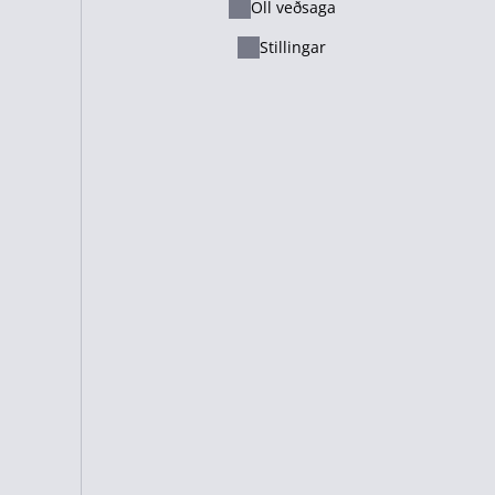
Öll veðsaga
Ελληνικά
Stillingar
Русский - Казахстан
Lietuvių
Italiano
Français
Suomi
Cameroon