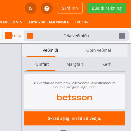
IS
Skrá inn
Búa til reikning
English
N MILLJÓNIN
ÁBYRG SPILAMENNSKA
FRÉTTIR
Svenska
Leita
Fela veðmiða
Dansk
Veðmiði
Opin veðmál
Íslenska
Einfalt
Margfalt
Kerfi
Español
Español - Chile
Þú verður að hafa amk. eitt veðmál á veðmiðanum
þínum til að geta lagt undir.
Español - México
Español - Colombia
Skráðu þig inn til að veðja.
Español - Perú