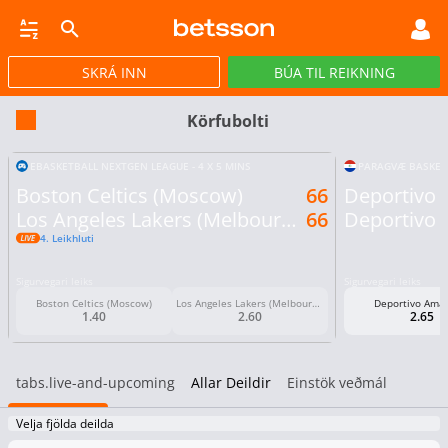
SKRÁ INN
BÚA TIL REIKNING
CASINO
GULLPOTTAR
PÓKER
TILBOÐ
VIRTUAL
STREY
Körfubolti
EBASKETBALL NEXTGEN LEAGUE - 4 X 5 MINS
PARAGVÆ BASKET
Boston Celtics (Moscow)
66
Deportivo
Los Angeles Lakers (Melbourne)
66
Deportivo 
4. Leikhluti
Sigurvegari leiks
Sigurvegari leiks
Boston Celtics (Moscow)
Los Angeles Lakers (Melbourne)
Deportivo Ama
1.40
2.60
2.65
tabs.live-and-upcoming
Allar Deildir
Einstök veðmál
Velja fjölda deilda