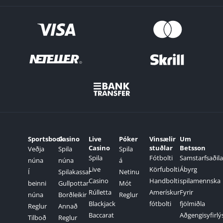
Sportsbook
Casino
Live
Póker
Vinsælir
Um
Casino
stuðlar
Betsson
Veðja
Spila
Spila
Spila
Fótbolti
Samstarfsaðila
núna
núna
á
Live
Körfubolti
Ábyrg
Í
Spilakassar
Netinu
Casino
Handbolti
spilamennska
beinni
Gullpottar
Mót
Rúlletta
Amerískur
Fyrir
núna
Borðleikir
Reglur
Blackjack
fótbolti
fjölmiðla
Reglur
Annað
Baccarat
Aðgengisyfirlý
Tilboð
Reglur