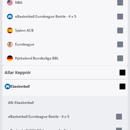
NBA
eBasketball Euroleague Battle - 4 x 5
Spánn ACB
Euroleague
Þýskaland Bundesliga BBL
Allar Keppnir
Ebasketball
Allt Ebasketball
eBasketball Euroleague Battle - 4 x 5