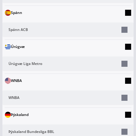
Spánn
Spánn ACB
Úrúgvæ
Úrúgvæ Liga Metro
WNBA
WNBA
Þýskaland
Þýskaland Bundesliga BBL