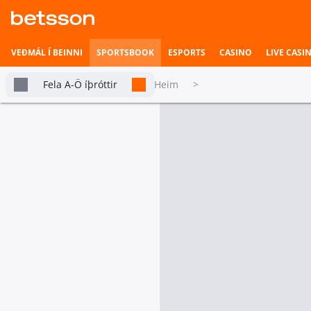
VEÐMÁL Í BEINNI
SPORTSBOOK
ESPORTS
CASINO
LIVE CASI
Fela A-Ö íþróttir
Heim
>
Körfubolti
Betsson Milljónin
Topplistar
KENYA PREMIER LEAGUE
Anu
Terror
Heimili íþrótta
3. Leikhluti
Veðmál í beinni
Sigurvegari leiks
Anu
Hefst fljótlega
1.22
Esports
tabs.live-and-upcoming
Alla