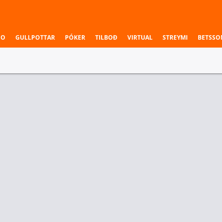
NO
GULLPOTTAR
PÓKER
TILBOÐ
VIRTUAL
STREYMI
BETSSO
FILIPPSEYJAR MAHARLIKA KÖRFUBOLTADEILDIN
45
Ilagan Isabela Cowboys
56
35
Meycauayan Marilao Gems
52
3. Leikhluti
Sigurvegari leiks
Terror
Ilagan Isabela Cowboys
Meycauayan Marilao Gems
3.45
1.42
2.40
r Deildir
Einstök veðmál