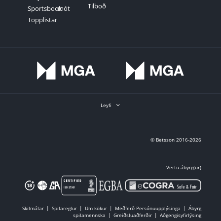
Tilboð
Sportsbook
mót
Topplistar
Leyfi
© Betsson 2016-2026
Vertu ábyrg(ur)
Skilmálar
Spilareglur
Um kökur
Meðferð Persónuupplýsinga
Ábyrg
spilamennska
Greiðsluaðferðir
Aðgengisyfirlýsing