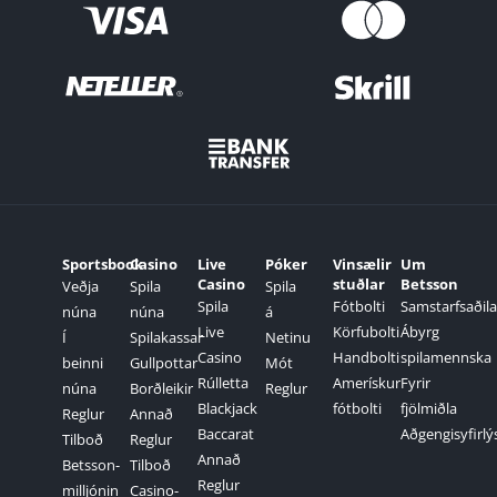
Sportsbook
Casino
Live
Póker
Vinsælir
Um
Casino
stuðlar
Betsson
Veðja
Spila
Spila
Spila
Fótbolti
Samstarfsaðila
núna
núna
á
Live
Körfubolti
Ábyrg
Í
Spilakassar
Netinu
Casino
Handbolti
spilamennska
beinni
Gullpottar
Mót
Rúlletta
Amerískur
Fyrir
núna
Borðleikir
Reglur
Blackjack
fótbolti
fjölmiðla
Reglur
Annað
Baccarat
Aðgengisyfirlý
Tilboð
Reglur
Annað
Betsson-
Tilboð
Reglur
milljónin
Casino-