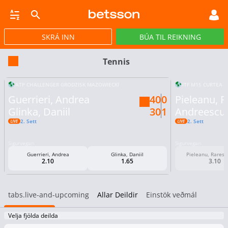
SKRÁ INN
BÚA TIL REIKNING
CASINO
GULLPOTTAR
PÓKER
TILBOÐ
VIRTUAL
STREY
Tennis
ATP CHALLENGER GRODZISK MAZOWIECKI
ITF M15 CURTEA 
Guerrieri, Andrea
40
0
Pieleanu, 
Glinka, Daniil
30
1
Andreescu,
2. Sett
2. Sett
Sigurvegari
Sigurvegari
Guerrieri, Andrea
Glinka, Daniil
Pieleanu, Rares 
2.10
1.65
3.10
tabs.live-and-upcoming
Allar Deildir
Einstök veðmál
Velja fjölda deilda