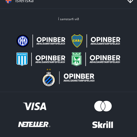
Íslenska
Í samstarfi við