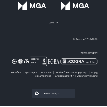
Leyfi
© Betsson 2016-2026
Vertu ábyrg(ur)
Skilmálar
Spilareglur
Um kökur
Meðferð Persónuupplýsinga
Ábyrg
spilamennska
Greiðsluaðferðir
Aðgengisyfirlýsing
Kökustillingar