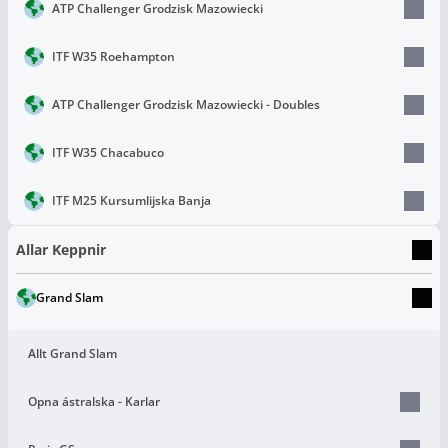
ATP Challenger Grodzisk Mazowiecki
ITF W35 Roehampton
ATP Challenger Grodzisk Mazowiecki - Doubles
ITF W35 Chacabuco
ITF M25 Kursumlijska Banja
Allar Keppnir
Grand Slam
Allt Grand Slam
Opna ástralska - Karlar