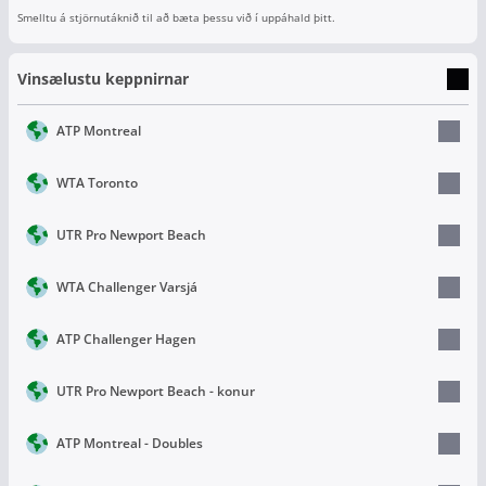
Smelltu á stjörnutáknið til að bæta þessu við í uppáhald þitt.
Vinsælustu keppnirnar
ATP Montreal
WTA Toronto
UTR Pro Newport Beach
WTA Challenger Varsjá
ATP Challenger Hagen
UTR Pro Newport Beach - konur
ATP Montreal - Doubles