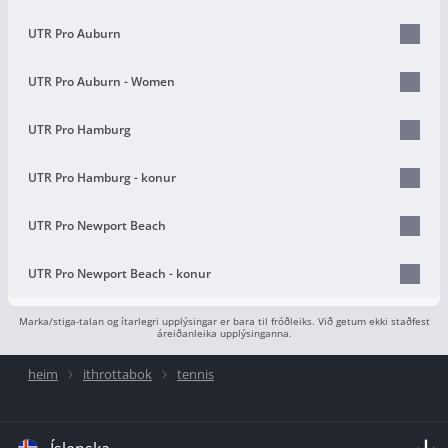
UTR Pro Auburn
UTR Pro Auburn - Women
UTR Pro Hamburg
UTR Pro Hamburg - konur
UTR Pro Newport Beach
UTR Pro Newport Beach - konur
Marka/stiga-talan og ítarlegri upplýsingar er bara til fróðleiks. Við getum ekki staðfest
áreiðanleika upplýsinganna.
heim
ithrottabok
tennis