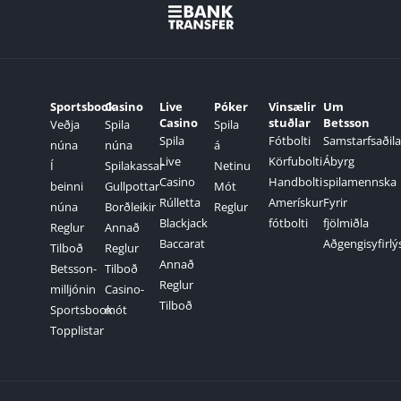
Sportsbook
Casino
Live
Póker
Vinsælir
Um
Casino
stuðlar
Betsson
Veðja
Spila
Spila
Spila
Fótbolti
Samstarfsaðila
núna
núna
á
Live
Körfubolti
Ábyrg
Í
Spilakassar
Netinu
Casino
Handbolti
spilamennska
beinni
Gullpottar
Mót
Rúlletta
Amerískur
Fyrir
núna
Borðleikir
Reglur
Blackjack
fótbolti
fjölmiðla
Reglur
Annað
Baccarat
Aðgengisyfirlý
Tilboð
Reglur
Annað
Betsson-
Tilboð
Reglur
milljónin
Casino-
Tilboð
Sportsbook
mót
Topplistar