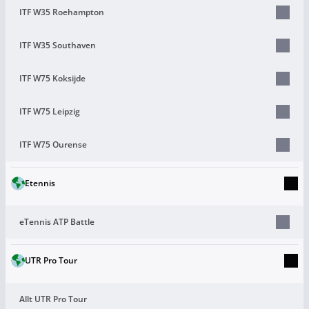
ITF W35 Roehampton
ITF W35 Southaven
ITF W75 Koksijde
ITF W75 Leipzig
ITF W75 Ourense
Etennis
eTennis ATP Battle
UTR Pro Tour
Allt UTR Pro Tour