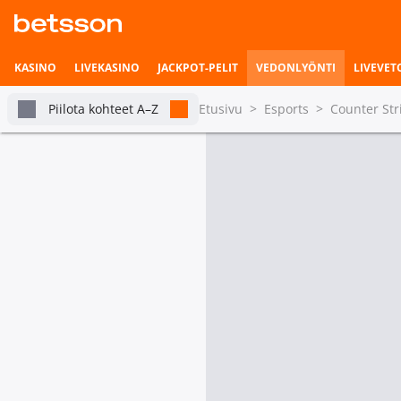
KASINO
LIVEKASINO
JACKPOT-PELIT
VEDONLYÖNTI
LIVEVET
Piilota kohteet A–Z
Etusivu
>
Esports
>
Counter Str
CS: CCT European Series
Vedonlyönnin etusivu
Livevedonlyönti
tabs.live-and-upcoming
Pian alkavat ottelut
Tulossa tänään
Vetohistoria
CS: CCT European Series
Ottelun voittaja
33 Team
Asetukset
33 Te
ex-RUSTEC
2.0
Tilastot & livetilanne
CS: CCT European Series
Ottelun voittaja
CYBERSHOKE
CYBERS