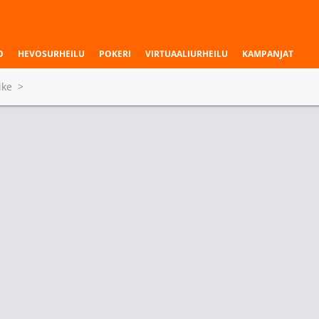
O
HEVOSURHEILU
POKERI
VIRTUAALIURHEILU
KAMPANJAT
ike
>
Kartat - Tasoitus
am
ex-RUSTEC
33 Team
+1.5
ex-RUST
0
1.72
1.32
3.1
Kartat - Tasoitus
HOKE
GenOne
CYBERSHOKE
-1.5
GenOn