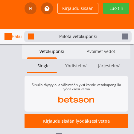
FI
Kirjaudu sisään
Luo tili
English
Svenska
Haku
Piilota vetokuponki
Dansk
Vetokuponki
Avoimet vedot
Íslenska
Single
Yhdistelmä
Järjestelmä
Español
Español - Chile
Sinulla täytyy olla vähintään yksi kohde vetokupongilla
lyödäksesi vetoa
Español - México
Kartta 2 - Tulos
Español - Colombia
s Gaming
Team UNiTY
Tasapeli
Nexus Gaming
1.58
2.50
Kirjaudu sisään lyödäksesi vetoa
5.80
1.78
Español - Perú