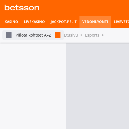
KASINO
LIVEKASINO
JACKPOT-PELIT
VEDONLYÖNTI
LIVEVET
Piilota kohteet A–Z
Etusivu
>
Esports
>
Kaikki Counter Strike
Vedonlyönnin etusivu
Livevedonlyönti
tabs.live-and-upcoming
Turn
Pian alkavat ottelut
Vetohistoria
CS: TP World Champ
Asetukset
CS: TP World Championship
Ottelun voitta
Team UNiTY
Team
Nexus Gaming
2
Tilastot & livetilanne