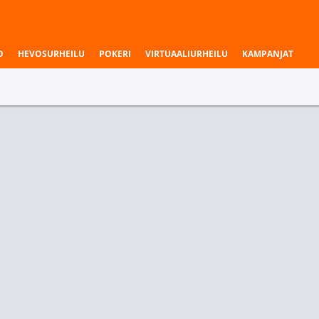
O
HEVOSURHEILU
POKERI
VIRTUAALIURHEILU
KAMPANJAT
aukset & liigat
a
Kartta 5 - Voittaja
O-eSports
BaiSha Gaming
KINGZERO-eSports
BaiSh
.15
1.62
1.95
1