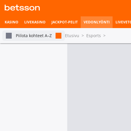
KASINO
LIVEKASINO
JACKPOT-PELIT
VEDONLYÖNTI
LIVEVET
Piilota kohteet A–Z
Etusivu
>
Esports
>
Kaikki Cross Fire
Vedonlyönnin etusivu
Livevedonlyönti
tabs.live-and-upcoming
Turn
Pian alkavat ottelut
Vetohistoria
Tulossa tänään
Asetukset
Crossfire: CFPL
Ottelun voittaj
KINGZERO-eSports
KINGZER
BaiSha Gaming
2
Tilastot & livetilanne