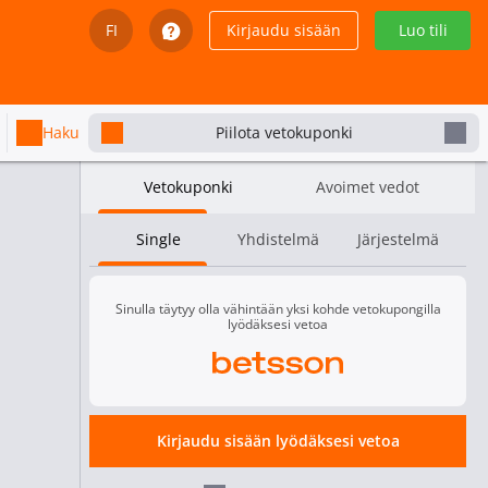
FI
Kirjaudu sisään
Luo tili
English
Svenska
Haku
Piilota vetokuponki
Dansk
Vetokuponki
Avoimet vedot
Íslenska
Single
Yhdistelmä
Järjestelmä
Español
Español - Chile
Sinulla täytyy olla vähintään yksi kohde vetokupongilla
lyödäksesi vetoa
Español - México
Español - Colombia
a Gaming
Ei saatavana
.75
Kirjaudu sisään lyödäksesi vetoa
Español - Perú