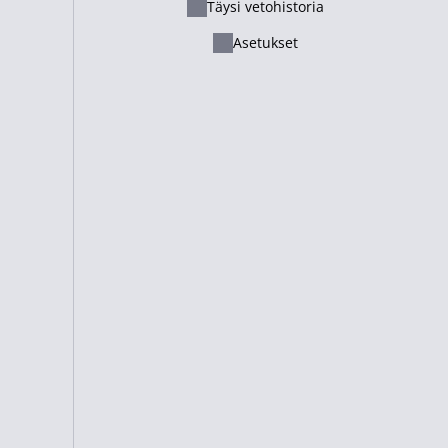
Täysi vetohistoria
Ελληνικά
Asetukset
Русский - Казахстан
a Gaming
Ei saatavana
.35
Lietuvių
ovat suuntaa antavia. Emme takaa tietojen paikkansapitävyyttä.
Italiano
Français
Suomi
Cameroon
Pokeri
Suositut Kertoimet
Pelaa verkossa
Jalkapallo
Turnaukset
Tennis