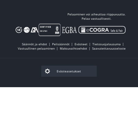
Pelaaminen voi aiheuttaa riippuvuutta.
Pelaa vastuullisesti.
Säännöt ja ehdot
Pelisäännöt
Evästeet
Tietosuojalausuma
Vastuullinen pelaaminen
Maksuvaihtoehdot
Saavutettavuusseloste
Evästeasetukset