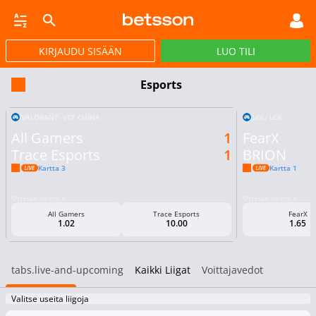
KIRJAUDU SISÄÄN
LUO TILI
LYÖNTI
LIVEVETO
HEVOSURHEILU
POKERI
VIRTUAALIURHEILU
KAMPAN
Esports
VALORANT: VCT CHINA
LOL: LCK
All Gamers
1
FearX
Trace Esports
1
BRION
Kartta 3
Kartta 1
Ottelun voittaja
Ottelun voittaja
All Gamers
Trace Esports
FearX
1.02
10.00
1.65
tabs.live-and-upcoming
Kaikki Liigat
Voittajavedot
Valitse useita liigoja