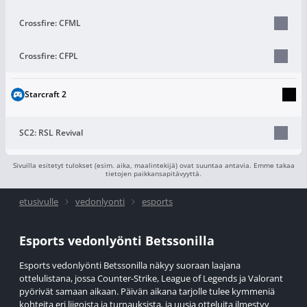
Crossfire: CFML
Crossfire: CFPL
Starcraft 2
SC2: RSL Revival
Sivuilla esitetyt tulokset (esim. aika, maalintekijä) ovat suuntaa antavia. Emme takaa
tietojen paikkansapitävyyttä.
etusivulle
vedonlyonti
esports
Esports vedonlyönti Betssonilla
Esports vedonlyönti Betssonilla näkyy suoraan laajana
ottelulistana, jossa Counter-Strike, League of Legends ja Valorant
pyörivät samaan aikaan. Päivän aikana tarjolle tulee kymmeniä
kohteita eri liigoista ja turnauksista, ja uusia otteluita ilmestyy