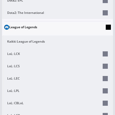
Dota2: EPL
Dota2: The International
League of Legends
Kaikki League of Legends
LoL: LCK
LoL: LCS
LoL: LEC
LoL: LPL
LoL: CBLoL