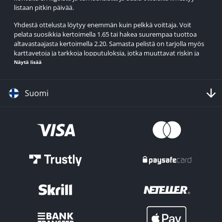
listaan pitkin päivää.
Yhdestä ottelusta löytyy enemmän kuin pelkkä voittaja. Voit
pelata suosikkia kertoimella 1.65 tai hakea suurempaa tuottoa
altavastaajasta kertoimella 2.20. Samasta pelistä on tarjolla myös
karttavetoja ja tarkkoja lopputuloksia, jotka muuttavat riskin ja
tuoton suhdetta.
Näytä lisää
Suomi
Ajankohtaiset esports-turnaukset 2026
Vuonna 2026 esports vedonlyönti rakentuu tunnetuista
turnauksista ja liigoista, jotka toistuvat vuosittain. Counter-Strike -
puolella keskeisiä ovat IEM Katowice ja IEM Cologne sekä ESL Pro
League, jossa samat joukkueet pelaavat pitkää sarjaa useiden
viikkojen ajan.
League of Legends -maailmassa LEC, LCS ja LPL tuottavat
jatkuvaa ottelutarjontaa kausien aikana. Näiden rinnalla World
Championship (Worlds) kerää kauden lopussa parhaat joukkueet
samaan turnaukseen.
Valorantissa esport vedonlyönti keskittyy Valorant Champions
Touriin (VCT), joka koostuu alueellisista liigoista ja kansainvälisistä