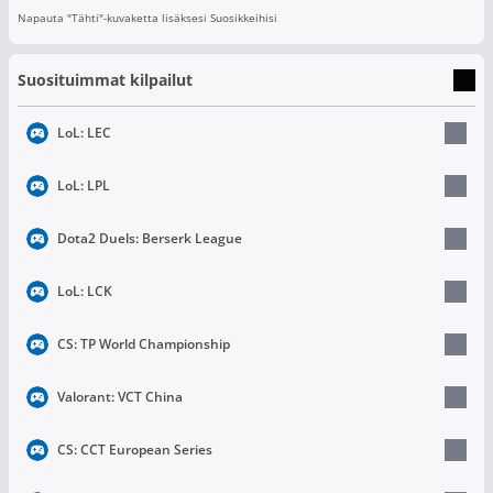
Napauta "Tähti"-kuvaketta lisäksesi Suosikkeihisi
Suosituimmat kilpailut
LoL: LEC
LoL: LPL
Dota2 Duels: Berserk League
LoL: LCK
CS: TP World Championship
Valorant: VCT China
CS: CCT European Series