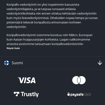
Koripallo vedonlyönti on yksi nopeimmin kasvavista
vedonlyöntilajeista, ja se tarjoaa runsaasti erilaisia
vedonlyöntikohteita niin ennen ottelua tehtävään vedonlyöntiin
kuin myös livevedonlyönnissä. Otteluiden nopea tempo ja runsas
pistemäärä tekevät koripallosta erinomaisen kohteen
vedonlyöntiin.
Koripallovedonlyönti osiomme koostuu niin NBA:n, Euroopan
kuin Aasian huippusarjojen kohteista. Laajan valikoimamme
ansiosta pystymme tarjoamaan koripallovedonlyöntiin
pelattavaa lähes vuoden jokaisena päivänä.
Näytä lisää
Betsson tarjoaa kattavan valikoiman kohteita eri sarjoihin ympäri
maailmaa. Tutustu Betssonin urheiluvedonlyöntiin ja löydä
Suomi
parhaat kohteet helposti yhdestä paikasta.
Koripallokauden 2025/26 tärkeät tapahtumat
Koripallofanit ympäri maailmaa nauttivat lajista, ja suosituissa,
laajalle yleisölle suunnatuissa sarjoissa on jo käynnistynyt
runsaasti toimintaa. Koripallovedonlyöntiä varten kannattaa
merkitä muistiin muun muassa seuraavat tärkeät päivämäärät: