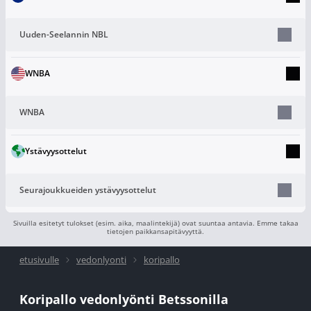
Uuden-Seelannin NBL
WNBA
WNBA
Ystävyysottelut
Seurajoukkueiden ystävyysottelut
Sivuilla esitetyt tulokset (esim. aika, maalintekijä) ovat suuntaa antavia. Emme takaa
tietojen paikkansapitävyyttä.
etusivulle
vedonlyonti
koripallo
Koripallo vedonlyönti Betssonilla