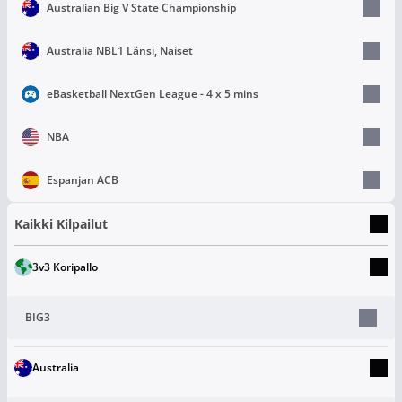
Australian Big V State Championship
Australia NBL1 Länsi, Naiset
eBasketball NextGen League - 4 x 5 mins
NBA
Espanjan ACB
Kaikki Kilpailut
3v3 Koripallo
BIG3
Australia