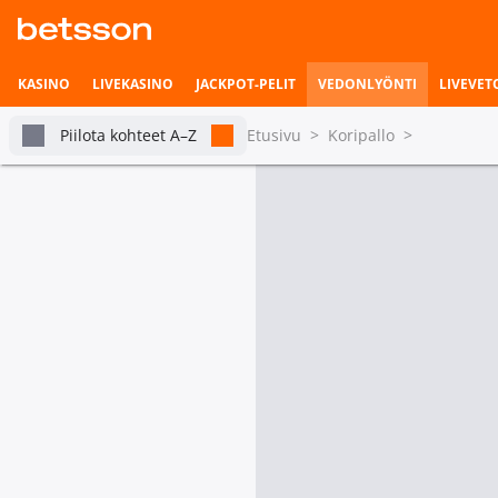
KASINO
LIVEKASINO
JACKPOT-PELIT
VEDONLYÖNTI
LIVEVET
Piilota kohteet A–Z
Etusivu
>
Koripallo
>
Kaikki Australia
Vedonlyönnin etusivu
Livevedonlyönti
tabs.live-and-upcoming
Turn
Pian alkavat ottelut
Ottelun voittaja (sis. JA)
Pisteid
Vetohistoria
Tulossa tänään
Asetukset
Australian Big V State Championship
Camberwell Dragons
Gippsland United
Tilastot & livetilanne