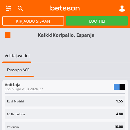
KIRJAUDU SISÄÄN
LUO TILI
LYÖNTI
LIVEVETO
HEVOSURHEILU
POKERI
VIRTUAALIURHEILU
KAMPAN
KaikkiKoripallo, Espanja
Voittajavedot
Espanjan ACB
Voittaja
Spain Liga ACB 2026-27
1.55
Real Madrid
4.80
FC Barcelona
10.00
Valencia