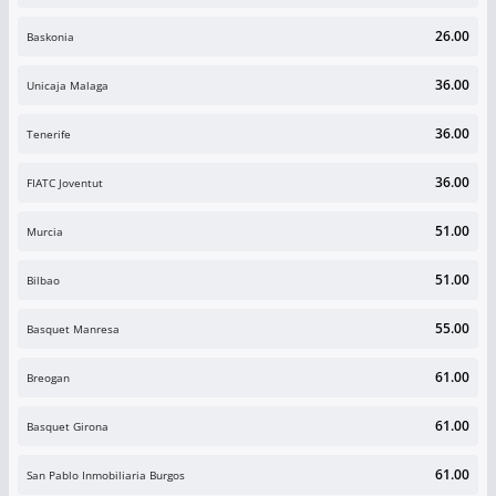
26.00
Baskonia
36.00
Unicaja Malaga
36.00
Tenerife
36.00
FIATC Joventut
51.00
Murcia
51.00
Bilbao
55.00
Basquet Manresa
61.00
Breogan
61.00
Basquet Girona
61.00
San Pablo Inmobiliaria Burgos