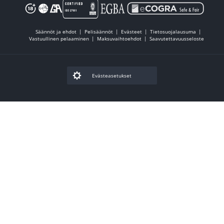
Säännöt ja ehdot
Pelisäännöt
Evästeet
Tietosuojalausuma
Vastuullinen pelaaminen
Maksuvaihtoehdot
Saavutettavuusseloste
Evästeasetukset