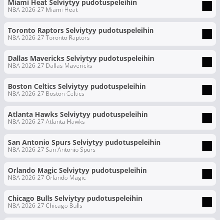
Miami Heat Selviytyy pudotuspeleihin
NBA 2026-27 Miami Heat
Toronto Raptors Selviytyy pudotuspeleihin
NBA 2026-27 Toronto Raptors
Dallas Mavericks Selviytyy pudotuspeleihin
NBA 2026-27 Dallas Mavericks
Boston Celtics Selviytyy pudotuspeleihin
NBA 2026-27 Boston Celtics
Atlanta Hawks Selviytyy pudotuspeleihin
NBA 2026-27 Atlanta Hawks
San Antonio Spurs Selviytyy pudotuspeleihin
NBA 2026-27 San Antonio Spurs
Orlando Magic Selviytyy pudotuspeleihin
NBA 2026-27 Orlando Magic
Chicago Bulls Selviytyy pudotuspeleihin
NBA 2026-27 Chicago Bulls