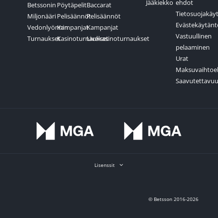
Jääkiekko
ehdot
Betssonin
Pöytäpelit
Baccarat
alkaa elää ja paljonkin voi vielä muuttua kevään aikana.
Tietosuojakäy
Miljonääri
Pelisäännöt
Pelisäännöt
Evästekäytänt
Vedonlyönnin
Kampanjat
Kampanjat
Vastuullinen
Miten NBA-kertoimia luetaan
Turnaukset
Kasinoturnaukset
Livekasinoturnaukset
pelaaminen
NBA-kertoimet ilmoitetaan desimaalimuodossa. Kun toisen
Urat
joukkueen kerroin on 1,58 ja toisen 2,35, pienempi luku kertoo
Maksuvaihtoe
siitä, että markkina pitää ensimmäistä vaihtoehtoa
Saavutettavuu
todennäköisempänä voittajana. Isompi kerroin taas kertoo
pienemmästä todennäköisyydestä ja samalla myös suuremmasta
palautuksesta, jos veto menee oikein.
Vedonlyönnin laskutapa on yksinkertainen. Jos asetettu panos on
10 € ja kerroin 1,58, palautus on 15,80 €. Jos kerroin on 2,35,
palautus on 23,50 €. Palautus sisältää myös alkuperäisen
panoksen, joten pelkkä nettovoiton osuus on luonnollisesti tätä
pienempi.
Lisenssit
Kertoimien erot näyttävät pelaajalle, odotetaanko ottelusta
tasaista vai toisen selkeämpää voittoa. Kun luvut ovat lähellä
toisiaan, lähtöasetelma on tasaisempi. Kun väli kasvaa, toinen
joukkue on todennäköisempi voittajasuosikki.
© Betsson 2016-2026