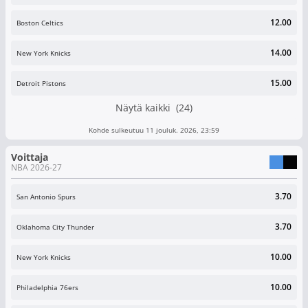
12.00
Boston Celtics
14.00
New York Knicks
15.00
Detroit Pistons
Näytä kaikki (24)
Kohde sulkeutuu 11 jouluk. 2026, 23:59
Voittaja
NBA 2026-27
3.70
San Antonio Spurs
3.70
Oklahoma City Thunder
10.00
New York Knicks
10.00
Philadelphia 76ers