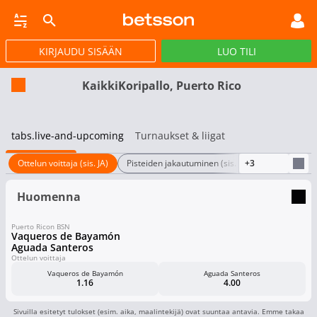
KIRJAUDU SISÄÄN
LUO TILI
LYÖNTI
LIVEVETO
HEVOSURHEILU
POKERI
VIRTUAALIURHEILU
KAMPAN
KaikkiKoripallo, Puerto Rico
tabs.live-and-upcoming
Turnaukset & liigat
Ottelun voittaja (sis. JA)
Pisteiden jakautuminen (sis. JA)
+3
Kokonaispiste
Huomenna
Puerto Ricon BSN
Vaqueros de Bayamón
Aguada Santeros
Ottelun voittaja
Vaqueros de Bayamón
Aguada Santeros
1.16
4.00
Sivuilla esitetyt tulokset (esim. aika, maalintekijä) ovat suuntaa antavia. Emme takaa