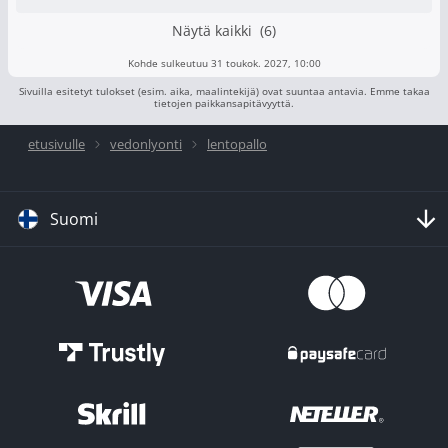
Näytä kaikki (6)
Kohde sulkeutuu 31 toukok. 2027, 10:00
Sivuilla esitetyt tulokset (esim. aika, maalintekijä) ovat suuntaa antavia. Emme takaa
tietojen paikkansapitävyyttä.
etusivulle
vedonlyonti
lentopallo
Suomi