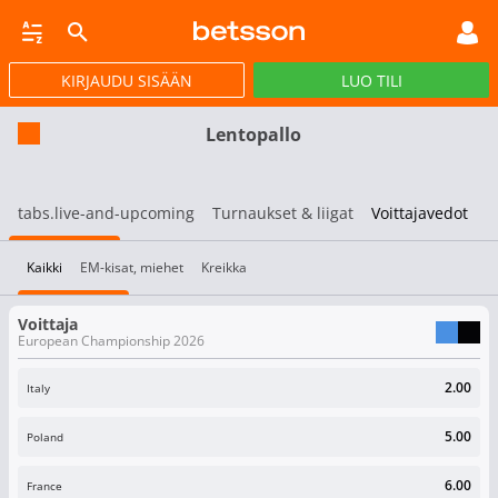
KIRJAUDU SISÄÄN
LUO TILI
LYÖNTI
LIVEVETO
HEVOSURHEILU
POKERI
VIRTUAALIURHEILU
KAMPAN
Lentopallo
tabs.live-and-upcoming
Turnaukset & liigat
Voittajavedot
Kaikki
EM-kisat, miehet
Kreikka
Voittaja
European Championship 2026
2.00
Italy
5.00
Poland
6.00
France