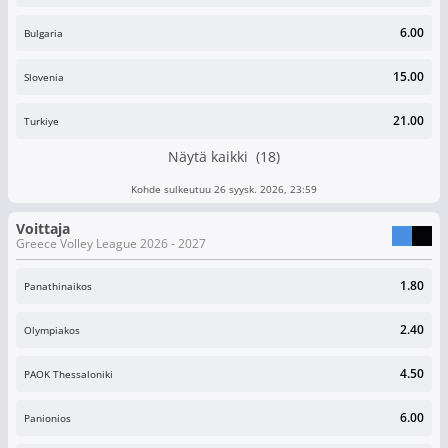
6.00
Bulgaria
15.00
Slovenia
21.00
Turkiye
Näytä kaikki (18)
Kohde sulkeutuu 26 syysk. 2026, 23:59
Voittaja
Greece Volley League 2026 - 2027
1.80
Panathinaikos
2.40
Olympiakos
4.50
PAOK Thessaloniki
6.00
Panionios