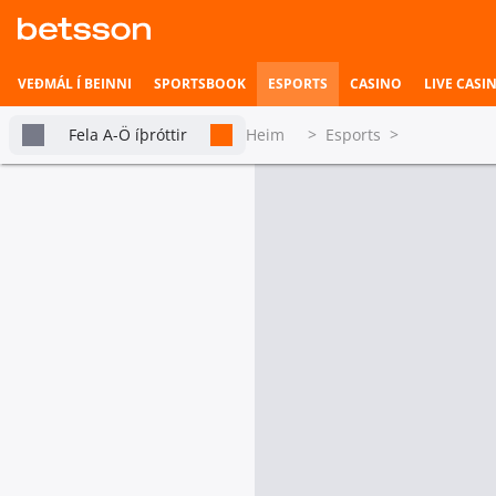
VEÐMÁL Í BEINNI
SPORTSBOOK
ESPORTS
CASINO
LIVE CASI
Fela A-Ö íþróttir
Heim
>
Esports
>
Allt Counter Strike
Betsson Milljónin
Topplistar
tabs.live-and-upcoming
Mót
Heimili íþrótta
Veðmál í beinni
Í beinni
Hefst fljótlega
CS: BB Storm
Kort 3
Sig
1
2
3
Imperial
13
13
4
1
Galorys
16
10
2
1
Esports
CS Duels: Berserk League
Kort 1
Sig