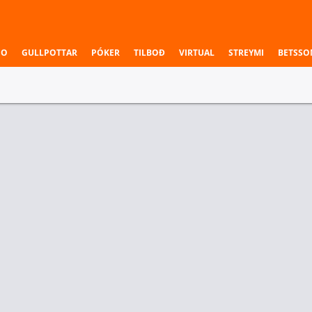
NO
GULLPOTTAR
PÓKER
TILBOÐ
VIRTUAL
STREYMI
BETSSO
 & Deildir
urvegari leiks
Kort 3 - Sigurvegari
Imperial
Galorys
Imperial
1.20
4.00
1.20
urvegari leiks