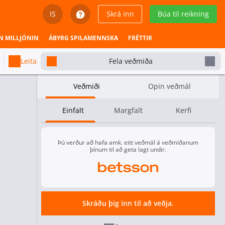
IS
Skrá inn
Búa til reikning
English
N MILLJÓNIN
ÁBYRG SPILAMENNSKA
FRÉTTIR
Svenska
Leita
Fela veðmiða
Dansk
Veðmiði
Opin veðmál
Íslenska
Einfalt
Margfalt
Kerfi
Español
Español - Chile
Þú verður að hafa amk. eitt veðmál á veðmiðanum
þínum til að geta lagt undir.
Español - México
Kort 3 - Úrslit
K
Español - Colombia
Galorys
Imperial
Jafntefli
Galorys
4.00
Skráðu þig inn til að veðja.
1.32
6.50
4.80
Español - Perú
Kort 1 - Úrslit
K