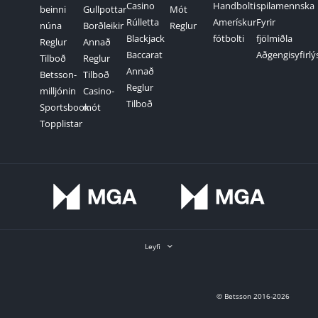
Casino
Handbolti
spilamennska
beinni
Gullpottar
Mót
Rúlletta
Amerískur
Fyrir
núna
Borðleikir
Reglur
Blackjack
fótbolti
fjölmiðla
Reglur
Annað
Baccarat
Aðgengisyfirlý
Tilboð
Reglur
Annað
Betsson-
Tilboð
Reglur
milljónin
Casino-
Tilboð
Sportsbook
mót
Topplistar
Leyfi
© Betsson 2016-2026