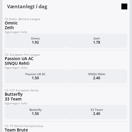
Væntanlegt í dag
CS Duels: Berserk League
Omnic
Zeth
Sigurvegari leiks
Omnic
Zeth
1.92
1.78
CS: European Pro League
Passion UA AC
SINQU Rehti
Sigurvegari leiks
Passion UA AC
SINQU Rehti
1.50
2.40
CS: CCT European Series
Butterfly
33 Team
Sigurvegari leiks
Butterfly
33 Team
1.50
2.40
CS: TP World Championship
Team Brute