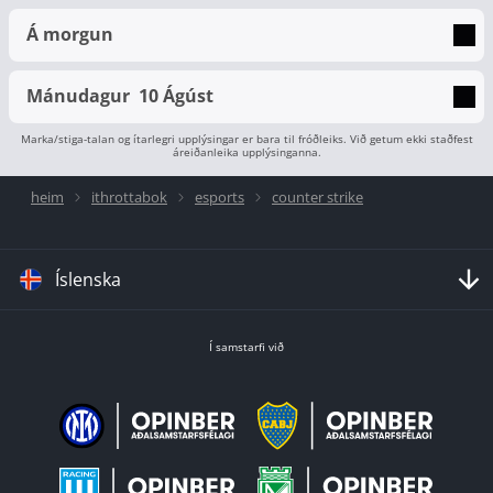
Á morgun
Mánudagur
10 Ágúst
Marka/stiga-talan og ítarlegri upplýsingar er bara til fróðleiks. Við getum ekki staðfest
áreiðanleika upplýsinganna.
heim
ithrottabok
esports
counter strike
Íslenska
Í samstarfi við