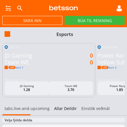
SKRÁ INN
BÚA TIL REIKNING
CASINO
GULLPOTTAR
PÓKER
TILBOÐ
VIRTUAL
STREY
Esports
LOL: LPL
DOTA2: EPL
JD Gaming
0
Power Ran
Team WE
0
Yellow Sub
Kort 1
Kort 3
Sigurvegari leiks
Sigurvegari leiks
JD Gaming
Team WE
Power Range
1.28
3.70
1.85
tabs.live-and-upcoming
Allar Deildir
Einstök veðmál
Velja fjölda deilda