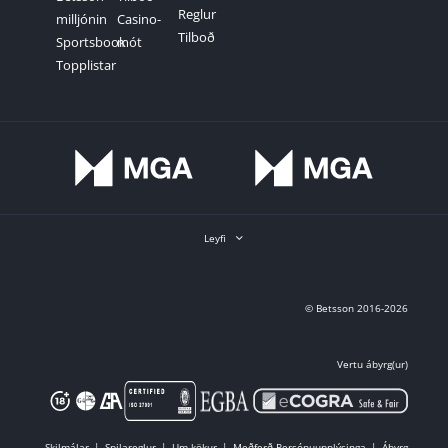
Reglur
milljónin
Casino-
Tilboð
Sportsbook
mót
Topplistar
Leyfi
© Betsson 2016-2026
Vertu ábyrg(ur)
Skilmálar
Spilareglur
Um kökur
Meðferð Persónuupplýsinga
Ábyrg