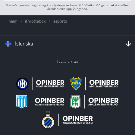
Marka/stiga-talan og ítarlegri upplýsingar er bara til fróðleiks. Við getum ekki staðfest
áreiðanleika upplýsinganna.
heim
ithrottabok
esports
Íslenska
Í samstarfi við