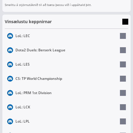
Smelltu á stjörnutáknið til að bæta þessu við í uppáhald þitt.
Vinsælustu keppnirnar
LoL: LEC
Dota2 Duels: Berserk League
LoL: LES
CS: TP World Championship
LoL: PRM 1st Division
LoL: LCK
LoL: LPL