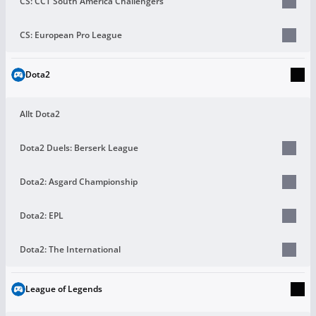
CS: CCT South America Challengers
CS: European Pro League
Dota2
Allt Dota2
Dota2 Duels: Berserk League
Dota2: Asgard Championship
Dota2: EPL
Dota2: The International
League of Legends