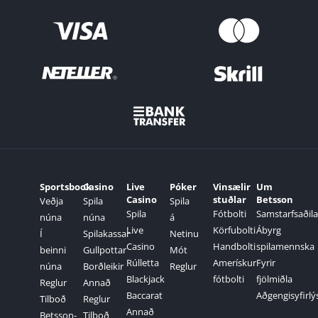
Sportsbook
Casino
Live
Póker
Vinsælir
Um
Casino
stuðlar
Betsson
Veðja
Spila
Spila
Spila
Fótbolti
Samstarfsaðila
núna
núna
á
Live
Körfubolti
Ábyrg
Í
Spilakassar
Netinu
Casino
Handbolti
spilamennska
beinni
Gullpottar
Mót
Rúlletta
Amerískur
Fyrir
núna
Borðleikir
Reglur
Blackjack
fótbolti
fjölmiðla
Reglur
Annað
Baccarat
Aðgengisyfirlý
Tilboð
Reglur
Annað
Betsson-
Tilboð