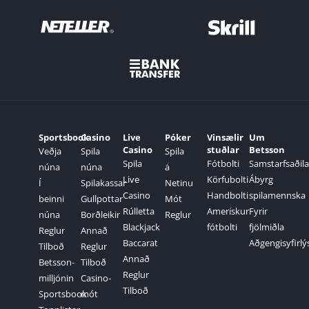
Sportsbook
Casino
Live
Póker
Vinsælir
Um
Casino
stuðlar
Betsson
Veðja
Spila
Spila
Spila
Fótbolti
Samstarfsaðila
núna
núna
á
Live
Körfubolti
Ábyrg
Í
Spilakassar
Netinu
Casino
Handbolti
spilamennska
beinni
Gullpottar
Mót
Rúlletta
Amerískur
Fyrir
núna
Borðleikir
Reglur
Blackjack
fótbolti
fjölmiðla
Reglur
Annað
Baccarat
Aðgengisyfirlý
Tilboð
Reglur
Annað
Betsson-
Tilboð
Reglur
milljónin
Casino-
Tilboð
Sportsbook
mót