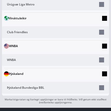
Úrúgvæ Liga Metro
Vináttuleikir
Club Friendlies
WNBA
WNBA
Þýskaland
Þýskaland Bundesliga BBL
Marka/stiga-talan og ítarlegri upplýsingar er bara til fróðleiks. Við getum ekki staðfest
áreiðanleika upplýsinganna.