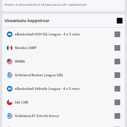
Smelltu á stjörnutáknið til að bæta þessu við í uppáhald þitt.
Vinsælustu keppnirnar
eBasketball H2H GG League - 4 x 5 mins
Mexíkó LNBP
WNBA
Grikkland Basket League GBL
eBasketball Valhalla League - 4 x 5 mins
Síle LNB
Grikkland A1 Ethniki Konur