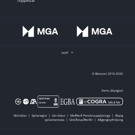
Topplistar
Leyfi
© Betsson 2016-2026
Vertu ábyrg(ur)
Skilmálar
Spilareglur
Um kökur
Meðferð Persónuupplýsinga
Ábyrg
spilamennska
Greiðsluaðferðir
Aðgengisyfirlýsing