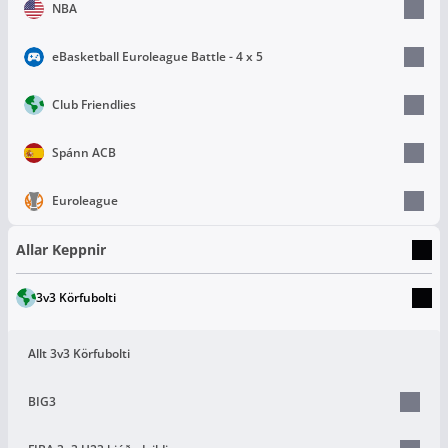
NBA
eBasketball Euroleague Battle - 4 x 5
Club Friendlies
Spánn ACB
Euroleague
Allar Keppnir
3v3 Körfubolti
Allt 3v3 Körfubolti
BIG3