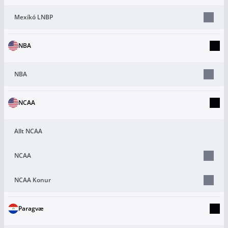
Mexíkó LNBP
NBA
NBA
NCAA
Allt NCAA
NCAA
NCAA Konur
Paragvæ