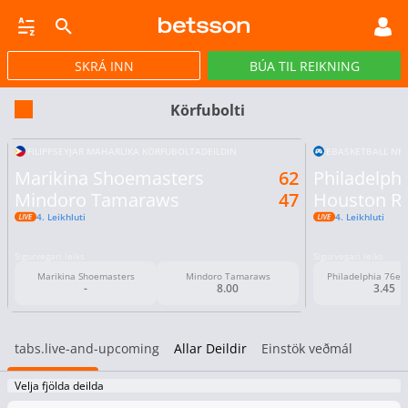
SKRÁ INN
BÚA TIL REIKNING
CASINO
GULLPOTTAR
PÓKER
TILBOÐ
VIRTUAL
STREY
Körfubolti
FILIPPSEYJAR MAHARLIKA KÖRFUBOLTADEILDIN
EBASKETBALL NEX
Marikina Shoemasters
62
Philadelphi
Mindoro Tamaraws
47
Houston R
4. Leikhluti
4. Leikhluti
Sigurvegari leiks
Sigurvegari leiks
Marikina Shoemasters
Mindoro Tamaraws
Philadelphia 76ers 
-
8.00
3.45
tabs.live-and-upcoming
Allar Deildir
Einstök veðmál
Velja fjölda deilda