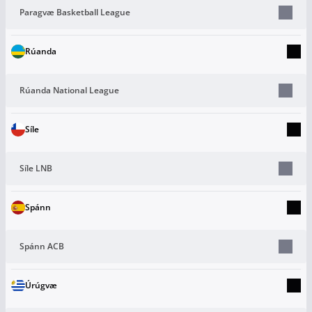
Paragvæ Basketball League
Rúanda
Rúanda National League
Síle
Síle LNB
Spánn
Spánn ACB
Úrúgvæ