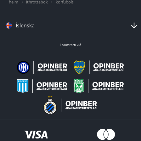
heim
ithrottabok
korfubolti
Íslenska
Í samstarfi við