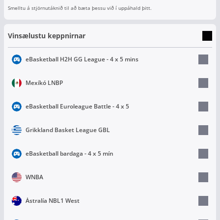
Smelltu á stjörnutáknið til að bæta þessu við í uppáhald þitt.
Vinsælustu keppnirnar
eBasketball H2H GG League - 4 x 5 mins
Mexíkó LNBP
eBasketball Euroleague Battle - 4 x 5
Grikkland Basket League GBL
eBasketball bardaga - 4 x 5 mín
WNBA
Ástralía NBL1 West