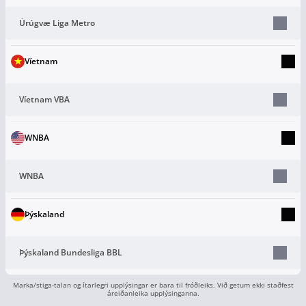
Úrúgvæ Liga Metro
Víetnam
Víetnam VBA
WNBA
WNBA
Þýskaland
Þýskaland Bundesliga BBL
Marka/stiga-talan og ítarlegri upplýsingar er bara til fróðleiks. Við getum ekki staðfest
áreiðanleika upplýsinganna.