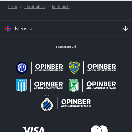
heim
ithrottabok
korfubolti
Íslenska
Í samstarfi við