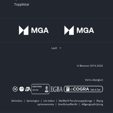
Topplistar
Leyfi
© Betsson 2016-2026
Vertu ábyrg(ur)
Skilmálar
Spilareglur
Um kökur
Meðferð Persónuupplýsinga
Ábyrg
spilamennska
Greiðsluaðferðir
Aðgengisyfirlýsing