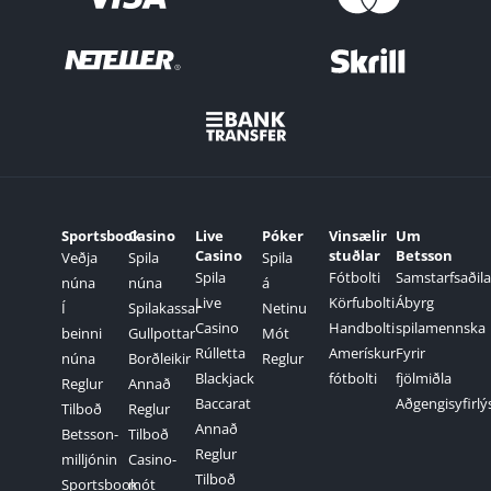
Sportsbook
Casino
Live
Póker
Vinsælir
Um
Casino
stuðlar
Betsson
Veðja
Spila
Spila
Spila
Fótbolti
Samstarfsaðila
núna
núna
á
Live
Körfubolti
Ábyrg
Í
Spilakassar
Netinu
Casino
Handbolti
spilamennska
beinni
Gullpottar
Mót
Rúlletta
Amerískur
Fyrir
núna
Borðleikir
Reglur
Blackjack
fótbolti
fjölmiðla
Reglur
Annað
Baccarat
Aðgengisyfirlý
Tilboð
Reglur
Annað
Betsson-
Tilboð
Reglur
milljónin
Casino-
Tilboð
Sportsbook
mót