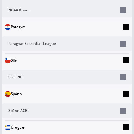
NCAA Konur
Paragvæ
Paragvæ Basketball League
Síle
Síle LNB
Spánn
Spánn ACB
Úrúgvæ