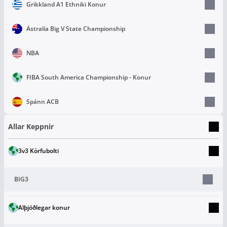
Grikkland A1 Ethniki Konur
Ástralía Big V State Championship
NBA
FIBA South America Championship - Konur
Spánn ACB
Allar Keppnir
3v3 Körfubolti
BIG3
Alþjóðlegar konur