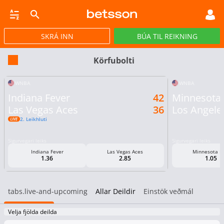
SKRÁ INN
BÚA TIL REIKNING
CASINO
GULLPOTTAR
PÓKER
TILBOÐ
VIRTUAL
STREY
Körfubolti
WNBA
WNBA
Indiana Fever
42
Minnesota 
Las Vegas Aces
36
Los Angele
2. Leikhluti
Sigurvegari leiks
Sigurvegari leiks
Indiana Fever
Las Vegas Aces
Minnesota L
1.36
2.85
1.05
tabs.live-and-upcoming
Allar Deildir
Einstök veðmál
Velja fjölda deilda