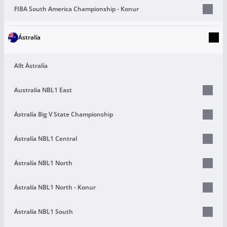
FIBA South America Championship - Konur
Ástralía
Allt Ástralía
Australia NBL1 East
Ástralía Big V State Championship
Ástralía NBL1 Central
Ástralía NBL1 North
Ástralía NBL1 North - Konur
Ástralía NBL1 South