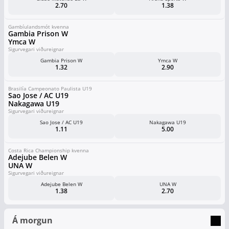
2.70
1.38
Gambíulandsmót kvenna
Gambia Prison W
Ymca W
Sigurvegari viðureignar
Gambia Prison W
Ymca W
1.32
2.90
Brasilía Campeonato Paulista U19
Sao Jose / AC U19
Nakagawa U19
Sigurvegari viðureignar
Sao Jose / AC U19
Nakagawa U19
1.11
5.00
Costa Rica Championship kvenna
Adejube Belen W
UNA W
Sigurvegari viðureignar
Adejube Belen W
UNA W
1.38
2.70
Á morgun