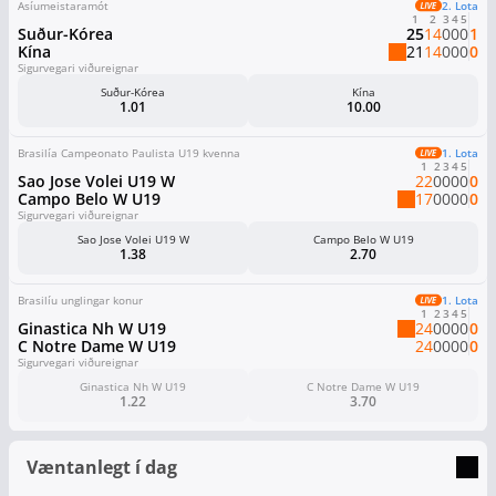
Asíumeistaramót
2. Lota
1
2
3
4
5
Suður-Kórea
25
14
0
0
0
1
Kína
21
14
0
0
0
0
Sigurvegari viðureignar
Suður-Kórea
Kína
1.01
10.00
Brasilía Campeonato Paulista U19 kvenna
1. Lota
1
2
3
4
5
Sao Jose Volei U19 W
22
0
0
0
0
0
Campo Belo W U19
17
0
0
0
0
0
Sigurvegari viðureignar
Sao Jose Volei U19 W
Campo Belo W U19
1.38
2.70
Brasilíu unglingar konur
1. Lota
1
2
3
4
5
Ginastica Nh W U19
24
0
0
0
0
0
C Notre Dame W U19
24
0
0
0
0
0
Sigurvegari viðureignar
Ginastica Nh W U19
C Notre Dame W U19
1.22
3.70
Væntanlegt í dag