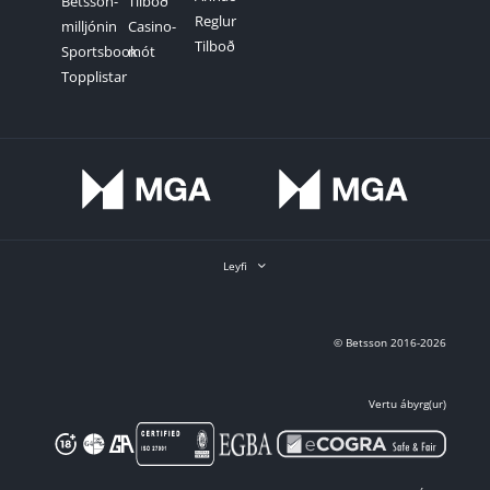
Betsson-
Tilboð
Reglur
milljónin
Casino-
Tilboð
Sportsbook
mót
Topplistar
Leyfi
© Betsson 2016-2026
Vertu ábyrg(ur)