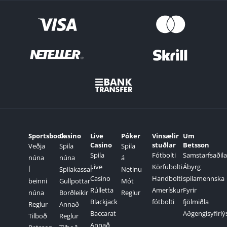
Sportsbook
Casino
Live
Póker
Vinsælir
Um
Casino
stuðlar
Betsson
Veðja
Spila
Spila
Spila
Fótbolti
Samstarfsaðila
núna
núna
á
Live
Körfubolti
Ábyrg
Í
Spilakassar
Netinu
Casino
Handbolti
spilamennska
beinni
Gullpottar
Mót
Rúlletta
Amerískur
Fyrir
núna
Borðleikir
Reglur
Blackjack
fótbolti
fjölmiðla
Reglur
Annað
Baccarat
Aðgengisyfirlý
Tilboð
Reglur
Annað