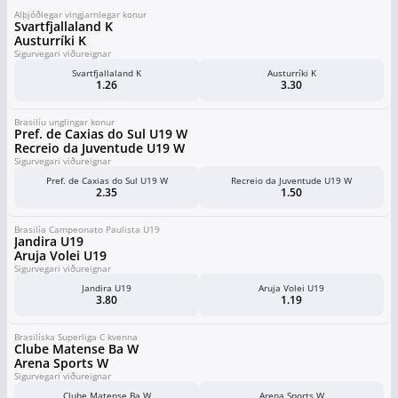
Alþjóðlegar vingjarnlegar konur
Svartfjallaland K
Austurríki K
Sigurvegari viðureignar
Svartfjallaland K
Austurríki K
1.26
3.30
Brasilíu unglingar konur
Pref. de Caxias do Sul U19 W
Recreio da Juventude U19 W
Sigurvegari viðureignar
Pref. de Caxias do Sul U19 W
Recreio da Juventude U19 W
2.35
1.50
Brasilía Campeonato Paulista U19
Jandira U19
Aruja Volei U19
Sigurvegari viðureignar
Jandira U19
Aruja Volei U19
3.80
1.19
Brasilíska Superliga C kvenna
Clube Matense Ba W
Arena Sports W
Sigurvegari viðureignar
Clube Matense Ba W
Arena Sports W