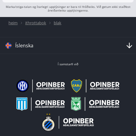
Marka/stiga-talan og ítarlegri upplýsingar er bara til fróðleiks. Við getum ekki staðfest
áreiðanleika upplýsinganna.
heim
ithrottabok
blak
Íslenska
Í samstarfi við