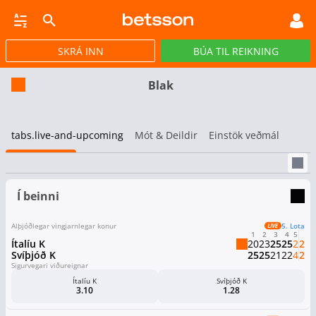
SKRÁ INN
BÚA TIL REIKNING
CASINO
GULLPOTTAR
PÓKER
TILBOÐ
VIRTUAL
STREY
Blak
tabs.live-and-upcoming
Mót & Deildir
Einstök veðmál
Í beinni
Alþjóðlegar vingjarnlegar konur
5. Lota
1
2
3
4
5
Ítalíu K
20
23
25
25
2
2
Svíþjóð K
25
25
21
22
4
2
Sigurvegari viðureignar
Ítalíu K
Svíþjóð K
3.10
1.28