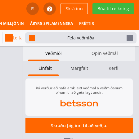
IS
Skrá inn
Búa til reikning
English
N MILLJÓNIN
ÁBYRG SPILAMENNSKA
FRÉTTIR
Svenska
Leita
Fela veðmiða
Dansk
Veðmiði
Opin veðmál
Íslenska
Einfalt
Margfalt
Kerfi
Español
Español - Chile
Þú verður að hafa amk. eitt veðmál á veðmiðanum
þínum til að geta lagt undir.
Español - México
Fjöldi stiga
Español - Colombia
Nýja Sjáland
yfir 53.5
undir 53.5
-
Skráðu þig inn til að veðja.
1.75
1.80
Español - Perú