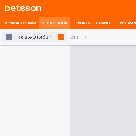
VEÐMÁL Í BEINNI
SPORTSBOOK
ESPORTS
CASINO
LIVE CASI
Fela A-Ö íþróttir
Heim
>
Rugby Union
Betsson Milljónin
Topplistar
tabs.live-and-upcoming
Mót
Heimili íþrótta
Veðmál í beinni
Í beinni
Hefst fljótlega
Vináttulandsleikir
Seinni Hálfleikur
Úr
1
2
Stormers
7
0
7
Nýja Sjáland
14
0
14
Esports