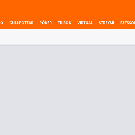
NO
GULLPOTTAR
PÓKER
TILBOÐ
VIRTUAL
STREYMI
BETSSO
 & Deildir
Einstök veðmál
slit viðureignar
Jafntefli ekki með
Stormers
Jafntefli
Nýja Sjáland
Stormers
34.00
29.00
-
34.00