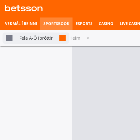
VEÐMÁL Í BEINNI
SPORTSBOOK
ESPORTS
CASINO
LIVE CASI
Fela A-Ö íþróttir
Heim
>
Viðskipti og stjórnmál
Betsson Milljónin
Topplistar
Einstök veðmál
Heimili íþrótta
Allt
Bretland
Lettland
USA
Veðmál í beinni
Sigurvegari
Sigurvega
2028 London
Next Perma
Hefst fljótlega
Mayoral
Conservativ
Election
Party Leade
2.70
Laila Cunningham
James Cleverly
Esports
3.50
Sadiq Khan
Katie Lam