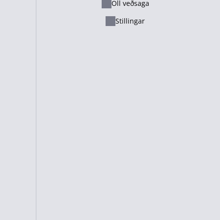
Öll veðsaga
Ελληνικά
Stillingar
Русский - Казахстан
Lietuvių
Italiano
Français
Suomi
Cameroon