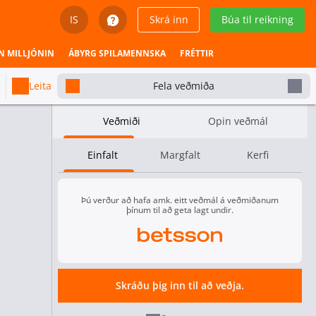
IS
Skrá inn
Búa til reikning
English
N MILLJÓNIN
ÁBYRG SPILAMENNSKA
FRÉTTIR
Svenska
Leita
Fela veðmiða
Dansk
Veðmiði
Opin veðmál
Íslenska
Einfalt
Margfalt
Kerfi
Español
Español - Chile
Þú verður að hafa amk. eitt veðmál á veðmiðanum
þínum til að geta lagt undir.
Español - México
Español - Colombia
Skráðu þig inn til að veðja.
Español - Perú