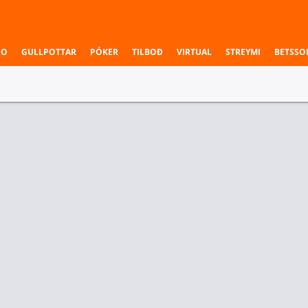
NO
GULLPOTTAR
PÓKER
TILBOÐ
VIRTUAL
STREYMI
BETSSO
ri
Sigurvegari
nent
Year of Next
e
General
r
Election
5.00
1.72
2029 or later
7.00
3.00
2027