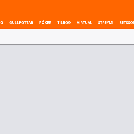
NO
GULLPOTTAR
PÓKER
TILBOÐ
VIRTUAL
STREYMI
BETSSO
nstök veðmál
við í uppáhald þitt.
ar Keppnir
lþjóðlegar konur