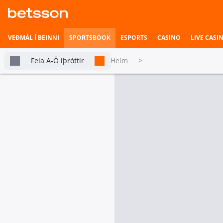
VEÐMÁL Í BEINNI
SPORTSBOOK
ESPORTS
CASINO
LIVE CASI
Fela A-Ö íþróttir
Heim
>
Fótbolti
Betsson Milljónin
Hápunktar
Allar Deildir
Ei
Topplistar
Velja fjölda deilda
Heimili íþrótta
Smelltu á stjörnutáknið til að bæta þessu 
Veðmál í beinni
Vinsælustu
All
Hefst fljótlega
keppnirnar
Vináttuleikir
A
Esports