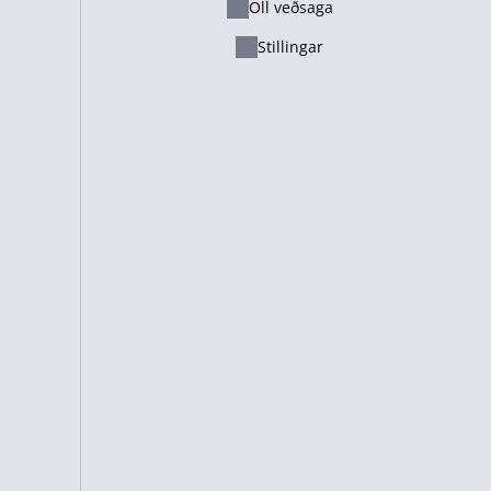
Öll veðsaga
Ελληνικά
Stillingar
Русский - Казахстан
Lietuvių
Italiano
Français
Suomi
Cameroon