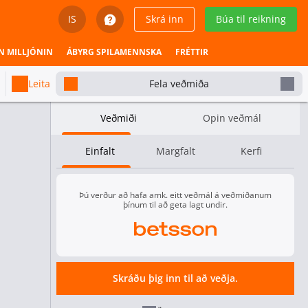
IS
Skrá inn
Búa til reikning
English
N MILLJÓNIN
ÁBYRG SPILAMENNSKA
FRÉTTIR
Svenska
Leita
Fela veðmiða
Dansk
Veðmiði
Opin veðmál
Íslenska
Einfalt
Margfalt
Kerfi
Español
Español - Chile
Þú verður að hafa amk. eitt veðmál á veðmiðanum
þínum til að geta lagt undir.
Español - México
Español - Colombia
Skráðu þig inn til að veðja.
Español - Perú