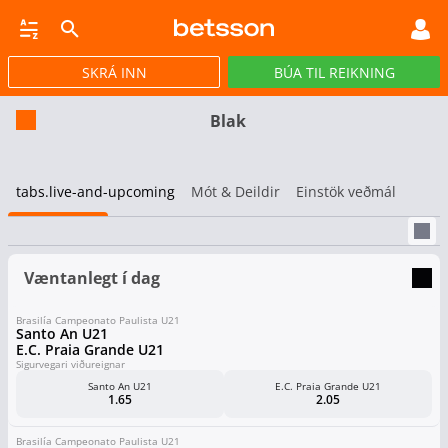
SKRÁ INN
BÚA TIL REIKNING
CASINO
GULLPOTTAR
PÓKER
TILBOÐ
VIRTUAL
STREY
Blak
tabs.live-and-upcoming
Mót & Deildir
Einstök veðmál
Væntanlegt í dag
Brasilía Campeonato Paulista U21
Santo An U21
E.C. Praia Grande U21
Sigurvegari viðureignar
Santo An U21
E.C. Praia Grande U21
1.65
2.05
Brasilía Campeonato Paulista U21