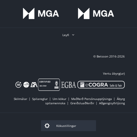
Leyfi
© Betsson 2016-2026
Vertu ábyrg(ur)
Skilmálar
Spilareglur
Um kökur
Meðferð Persónuupplýsinga
Ábyrg
spilamennska
Greiðsluaðferðir
Aðgengisyfirlýsing
Kökustillingar