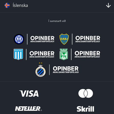
Íslenska
Í samstarfi við