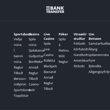
Sportsbook
Casino
Live
Póker
Vinsælir
Um
Casino
stuðlar
Betsson
Veðja
Spila
Spila
Spila
Fótbolti
Samstarfsaðila
núna
núna
á
Live
Körfubolti
Ábyrg
Í
Spilakassar
Netinu
Casino
Handbolti
spilamennska
beinni
Gullpottar
Mót
Rúlletta
Amerískur
Fyrir
núna
Borðleikir
Reglur
Blackjack
fótbolti
fjölmiðla
Reglur
Annað
Baccarat
Aðgengisyfirlý
Tilboð
Reglur
Annað
Betsson-
Tilboð
Reglur
milljónin
Casino-
Tilboð
Sportsbook
mót
Topplistar