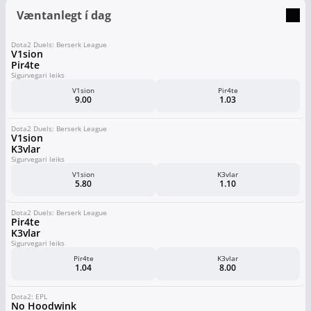
Væntanlegt í dag
Dota2 Duels: Berserk League
V1sion
Pir4te
Sigurvegari leiks
V1sion
Pir4te
9.00
1.03
Dota2 Duels: Berserk League
V1sion
K3vlar
Sigurvegari leiks
V1sion
K3vlar
5.80
1.10
Dota2 Duels: Berserk League
Pir4te
K3vlar
Sigurvegari leiks
Pir4te
K3vlar
1.04
8.00
Dota2: EPL
No Hoodwink