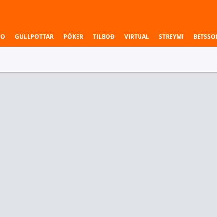
NO
GULLPOTTAR
PÓKER
TILBOÐ
VIRTUAL
STREYMI
BETSSO
 & Deildir
Einstök veðmál
í
nal
2.00
eam Vision
2.25
dex