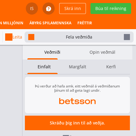
IS
Skrá inn
Búa til reikning
English
N MILLJÓNIN
ÁBYRG SPILAMENNSKA
FRÉTTIR
Svenska
Leita
Fela veðmiða
Dansk
Veðmiði
Opin veðmál
Íslenska
Einfalt
Margfalt
Kerfi
Español
Español - Chile
Þú verður að hafa amk. eitt veðmál á veðmiðanum
þínum til að geta lagt undir.
Español - México
Español - Colombia
Skráðu þig inn til að veðja.
Español - Perú