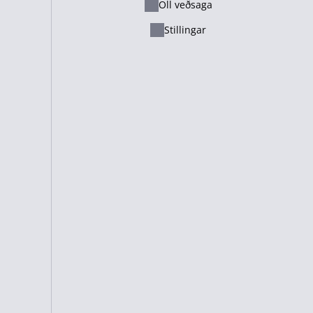
Öll veðsaga
Ελληνικά
Stillingar
Русский - Казахстан
Lietuvių
Italiano
Français
Suomi
Cameroon